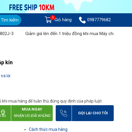
0
Giỏ hàng
0987779682
Tìm kiếm
-3
Giảm giá lên đến 1 triệu đồng khi mua Máy chà sàn liên hợp
p kín
trả lời
 khi mua hàng để tuân thủ đúng quy định của pháp luật
MUA NGAY
GỌI LẠI CHO TÔI
NHẬN ƯU ĐÃI KHỦNG
Cách thức mua hàng