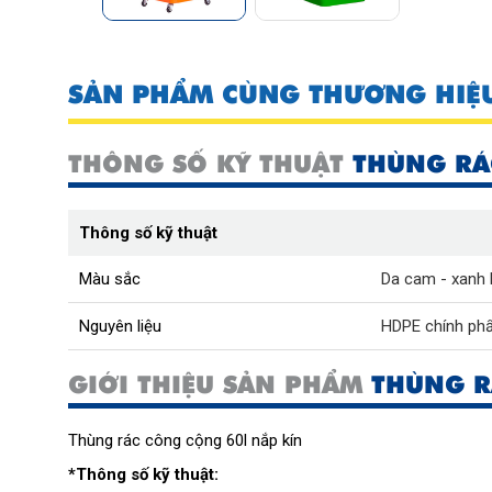
SẢN PHẨM CÙNG THƯƠNG HIỆ
THÔNG SỐ KỸ THUẬT
THÙNG RÁ
Thông số kỹ thuật
Màu sắc
Da cam - xanh 
Nguyên liệu
HDPE chính ph
GIỚI THIỆU SẢN PHẨM
THÙNG R
Thùng rác công cộng 60l nắp kín
*Thông số kỹ thuật: