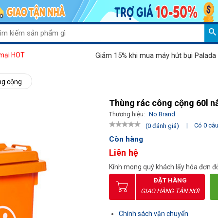
Giảm 15% khi mua máy hút bụi Palada 802J
mại HOT
ng cộng
Thùng rác công cộng 60l nắ
Thương hiệu:
No Brand
|
Có 0 câu 
(0 đánh giá)
Còn hàng
Liên hệ
Kính mong quý khách lấy hóa đơn đỏ
ĐẶT HÀNG
GIAO HÀNG TẬN NƠI
Chính sách vận chuyển