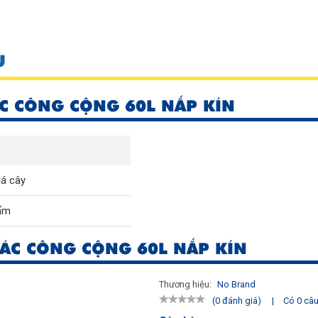
U
C CÔNG CỘNG 60L NẮP KÍN
lá cây
ẩm
ÁC CÔNG CỘNG 60L NẮP KÍN
Thương hiệu:
No Brand
|
Có 0 câu 
(0 đánh giá)