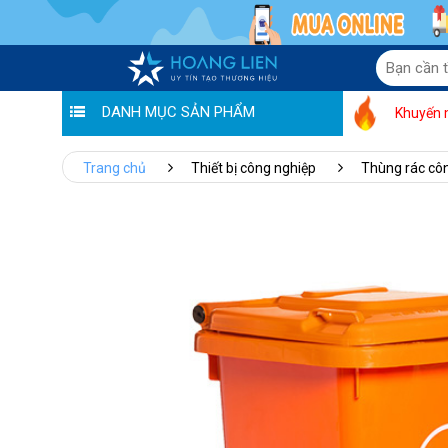
DANH MỤC SẢN PHẨM
Khuyến 
Trang chủ
Thiết bị công nghiệp
Thùng rác cô