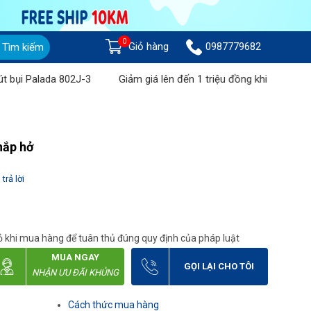
0
Giỏ hàng
0987779682
Tìm kiếm
 Palada 802J-3
Giảm giá lên đến 1 triệu đồng khi mua Máy chà 
nắp hở
trả lời
 khi mua hàng để tuân thủ đúng quy định của pháp luật
MUA NGAY
GỌI LẠI CHO TÔI
NHẬN ƯU ĐÃI KHỦNG
Cách thức mua hàng