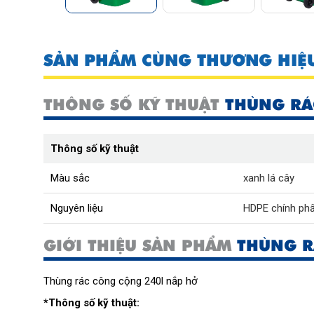
SẢN PHẨM CÙNG THƯƠNG HIỆ
THÔNG SỐ KỸ THUẬT
THÙNG RÁ
Thông số kỹ thuật
Màu sắc
xanh lá cây
Nguyên liệu
HDPE chính ph
GIỚI THIỆU SẢN PHẨM
THÙNG R
Thùng rác công cộng 240l nắp hở
*Thông số kỹ thuật: