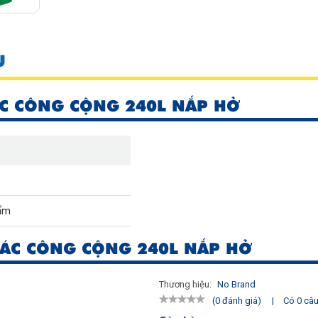
U
C CÔNG CỘNG 240L NẮP HỞ
ẩm
ÁC CÔNG CỘNG 240L NẮP HỞ
Thương hiệu:
No Brand
|
Có 0 câu 
(0 đánh giá)