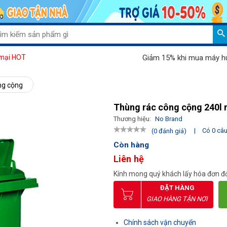
Giảm 15% khi mua máy hút bụi
mại HOT
ng cộng
Thùng rác công cộng 240l 
Thương hiệu:
No Brand
|
Có 0 câu 
(0 đánh giá)
Còn hàng
Liên hệ
Kính mong quý khách lấy hóa đơn đỏ
ĐẶT HÀNG
GIAO HÀNG TẬN NƠI
Chính sách vận chuyển