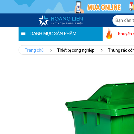
DANH MỤC SẢN PHẨM
Khuyến 
Trang chủ
Thiết bị công nghiệp
Thùng rác cô