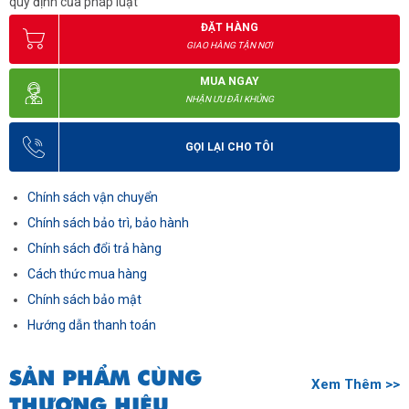
quy định của pháp luật
ĐẶT HÀNG
GIAO HÀNG TẬN NƠI
MUA NGAY
NHẬN ƯU ĐÃI KHỦNG
GỌI LẠI CHO TÔI
Chính sách vận chuyển
Chính sách bảo trì, bảo hành
Chính sách đổi trả hàng
Cách thức mua hàng
Chính sách bảo mật
Hướng dẫn thanh toán
SẢN PHẨM CÙNG
Xem Thêm >>
THƯƠNG HIỆU