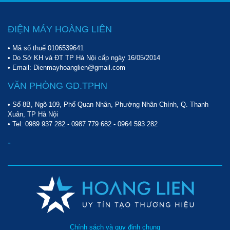
ĐIỆN MÁY HOÀNG LIÊN
• Mã số thuế 0106539641
• Do Sở KH và ĐT TP Hà Nội cấp ngày 16/05/2014
• Email: Dienmayhoanglien@gmail.com
VĂN PHÒNG GD.TPHN
Thùng rác nhựa 60l nắp bập bênh màu kem
• Số 8B, Ngõ 109, Phố Quan Nhân, Phường Nhân Chính, Q. Thanh
Xuân, TP Hà Nội
• Tel:
0989 937 282
-
0987 779 682
-
0964 593 282
-
Chính sách và quy định chung