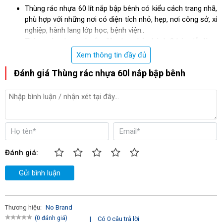
Thùng rác nhựa 60 lít nắp bập bênh có kiểu cách trang nhã,
phù hợp với những nơi có diện tích nhỏ, hẹp, nơi công sở, xí
nghiệp, hành lang lớp học, bệnh viện..
Thùng rác nhựa có nắp đậy dạng bập bênh 2 bên dễ dàng
cho việc xả rác vào thùng;
Xem thông tin đầy đủ
Được thiết kế nhẵn hai mặt nên dễ dàng cho công tác thu
Đánh giá Thùng rác nhựa 60l nắp bập bênh
gom và vệ sinh thùng rác;
Thùng rác 60 lít nắp bập bênh được làm bằng nhựa PP
nguyên chất an toàn cho người sử dụng và thân thiện với
môi trường
Đánh giá:
Gửi bình luận
Thương hiệu:
No Brand
(0 đánh giá)
|
Có 0 câu trả lời