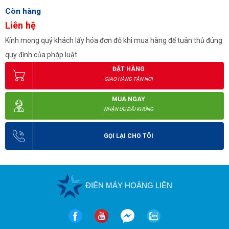
Còn hàng
Liên hệ
Kính mong quý khách lấy hóa đơn đỏ khi mua hàng để tuân thủ đúng
quy định của pháp luật
ĐẶT HÀNG
GIAO HÀNG TẬN NƠI
MUA NGAY
NHẬN ƯU ĐÃI KHỦNG
GỌI LẠI CHO TÔI
Thùng rác nhựa 60l nắp bập bênh màu ghi
ĐIỆN MÁY HOÀNG LIÊN