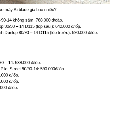
xe máy Airblade giá bao nhiêu?
0-90-14 không săm: 768.000 đ/cặp.
p 90/90 – 14 D115 (lốp sau ): 642.000 đ/lốp.
nh Dunlop 80/90 – 14 D115 (lốp trước): 590.000 đ/lốp.
90 – 14: 539.000 đ/lốp.
Pilot Street 90/90-14: 590.000đ/lốp.
.000 đ/lốp.
.000 đ/lốp.
000 đ/lốp.