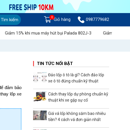
0
Giỏ hàng
0987779682
Tìm kiếm
hi mua máy hút bụi Palada 802J-3
Giảm giá lên đến 1 triệu đồ
TIN TỨC NỔI BẬT
Đảo lốp ô tô là gì? Cách đảo lốp
xe ô tô đúng chuẩn kỹ thuật
 để đảm bảo
thay lốp xe
Cách thay lốp dự phòng chuẩn kỹ
thuật khi xe gặp sự cố
Giá vá lốp không săm bao nhiêu
tiền? 4 cách vá đơn giản nhất