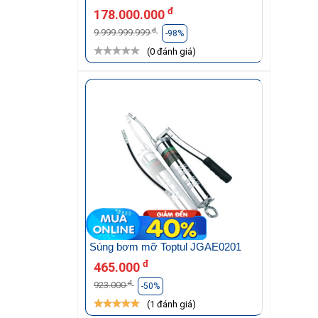
đ
178.000.000
đ
9.999.999.999
-98%
(0 đánh giá)
Súng bơm mỡ Toptul JGAE0201
đ
465.000
đ
923.000
-50%
(1 đánh giá)