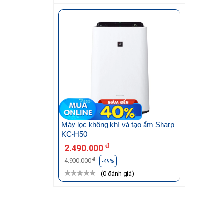
Máy lọc không khí và tạo ẩm Sharp
KC-H50
đ
2.490.000
đ
4.900.000
-49%
(0 đánh giá)