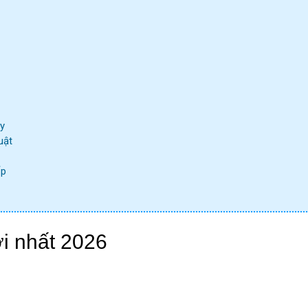
ay
uật
́p
i nhất 2026