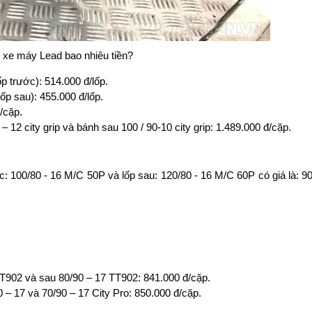
 xe máy Lead bao nhiêu tiền?
p trước): 514.000 đ/lốp.
p sau): 455.000 đ/lốp.
/cặp.
12 city grip và bánh sau 100 / 90-10 city grip: 1.489.000 đ/cặp.
c: 100/80 - 16 M/C 50P và lốp sau: 120/80 - 16 M/C 60P có giá là: 9
TT902 và sau 80/90 – 17 TT902: 841.000 đ/cặp.
 – 17 và 70/90 – 17 City Pro: 850.000 đ/cặp.