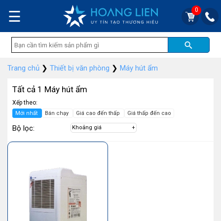
0
☰
Trang chủ
❯
Thiết bị văn phòng
❯
Máy hút ẩm
Tất cả 1 Máy hút ẩm
Xếp theo:
Mới nhất
Bán chạy
Giá cao đến thấp
Giá thấp đến cao
Bộ lọc:
Khoảng giá