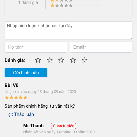
1 đánh giá
Bảng giá máy hút ẩm dưới 5.000.000 đồng
Công
Diện
suất
Lưu
Công
tích
Tên sản
hút
lượng
Giá bán
suất
sử
phẩm
ẩm
khí khô
(VND)
(W)
dụng
Đánh giá:
(lít/24
(m3/giờ)
(m2)
giờ)
Gửi bình luận
Xiaomi
Deerma
Bùi Vũ
299.000
DEM-
20
--
--
≤ 5
Nhận xét vào ngày 13 tháng 09 năm 2023
₫
CS10M
mini
Sản phẩm chính hãng, tư vấn rất kỹ
Thảo luận
Felix FD-
25 -
1.350.000
410
16
135
250
30
₫
Mr.Thanh
Quản trị viên
Nhận xét vào ngày 14 tháng 09 năm 2023
FujiE