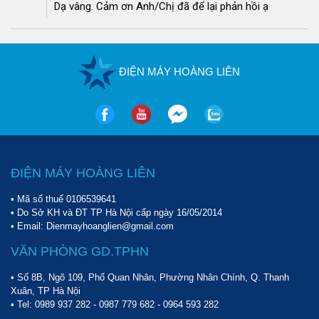
15 -
2.470.000
Dạ vâng. Cảm ơn Anh/Chị đã để lại phản hồi ạ
HM-
175
14
100
25
đ
614EB
FujiE
2.620.000
HM-
180
12
100
<20
ĐIỆN MÁY HOÀNG LIÊN
đ
912EC
FujiE
2.990.000
HM-
250
10
100
<20
đ
610EB
FujiE
ĐIỆN MÁY HOÀNG LIÊN
25 -
3.080.000
HM-
215
16
100
30
đ
916EC
• Mã số thuế 0106539641
• Do Sở KH và ĐT TP Hà Nội cấp ngày 16/05/2014
FujiE
• Email: Dienmayhoanglien@gmail.com
25 -
3.290.000
HM-
340
18
160
30
đ
VĂN PHÒNG GD.TPHN
918EC
• Số 8B, Ngõ 109, Phố Quan Nhân, Phường Nhân Chính, Q. Thanh
FujiE
25 -
3.590.000
Xuân, TP Hà Nội
HM-
350
16
126
• Tel:
0989 937 282
-
0987 779 682
-
0964 593 282
30
đ
616EB