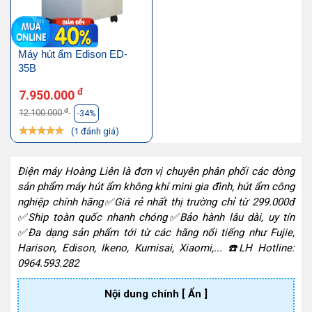
Máy hút ẩm Edison ED-
35B
đ
7.950.000
đ
12.100.000
-34%
(1 đánh giá)
Điện máy Hoàng Liên là đơn vị chuyên phân phối các dòng
sản phẩm máy hút ẩm không khí mini gia đình, hút ẩm công
nghiệp chính hãng✅Giá rẻ nhất thị trường chỉ từ 299.000đ
✅Ship toàn quốc nhanh chóng✅Bảo hành lâu dài, uy tín
✅Đa dạng sản phẩm tới từ các hãng nổi tiếng như Fujie,
Harison, Edison, Ikeno, Kumisai, Xiaomi,... ☎️LH Hotline:
0
964.593.282
Nội dung chính
[ Ẩn ]