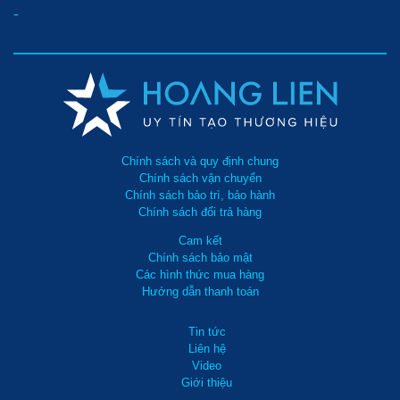
-
Kumisai
3.600.000
KMS
--
12
--
<20
đ
12A
Edison
3.640.000
260
12
120
< 30
ED-12B
₫
FujiE
3.650.000
Chính sách và quy định chung
HM-
290
12
120
<20
Chính sách vận chuyển
đ
612EC
Chính sách bảo trì, bảo hành
Chính sách đổi trả hàng
Aikyo
15 -
3.800.000
Cam kết
AD-14B-
240
14
120
25
đ
Chính sách bảo mật
EU
Các hình thức mua hàng
Hướng dẫn thanh toán
Edison
3.960.000
260
12
120
< 30
ED-12BE
₫
Tin tức
FujiE
Liên hệ
25 -
4.580.000
Video
HM-
320
18
150
30
đ
Giới thiệu
618EC