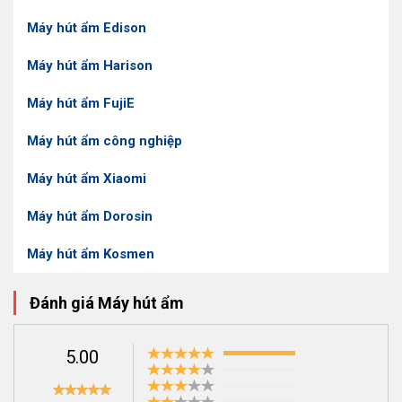
Bảng giá máy hút ẩm Tháng 8/2023
Máy hút ẩm Edison
Máy hút ẩm Harison
Máy hút ẩm FujiE
Máy hút ẩm công nghiệp
Máy hút ẩm Xiaomi
Máy hút ẩm Dorosin
Máy hút ẩm Kosmen
Máy hút ẩm bao nhiêu tiền? Mua máy hút ẩm không khí hãng
Đánh giá Máy hút ẩm
nào tốt nhất ? Là một trong những câu hỏi được nhiều
người dùng quan tâm khi tìm hiểu về thiết bị này. Giá máy hút
5.00
ẩm không khí sẽ phụ thuộc vào: công suất hút ẩm, dòng
máy, thương hiệu máy,...Cùng tham khảo bảng báo giá một
số model nổi bật theo từng phân khúc giá dưới đây: