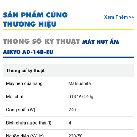
SẢN PHẨM CÙNG
Xem Thêm >>
THƯƠNG HIỆU
THÔNG SỐ KỸ THUẬT
MÁY HÚT ẨM
AIKYO AD-14B-EU
Thông số kỹ thuật
Máy nén của hãng
Matsushita
Môi chất
R134A/140g
Công suất (W)
240
Bình chứa nước thải (l)
4
Nguồn điện (V/Hz)
220/50