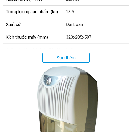
Trọng lượng sản phẩm (kg)
13.5
Xuất xứ
Đài Loan
Kích thước máy (mm)
323x285x507
Không khí lưu hành (m3/giờ)
120
Đọc thêm
Công nghệ hút ẩm
Ngưng tụ lạnh
Dải kiểm soát độ ẩm (%)
40 - 80
Điều khiển
Cơ
Tính năng đặc biệt
Lọc không khí
Bánh xe di chuyển
Không
Dải nhiệt độ hoạt động (°C)
5 - 35