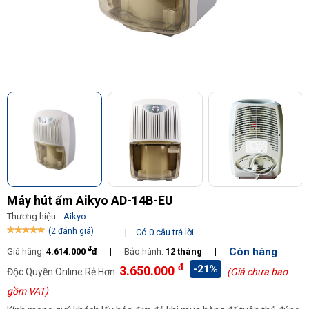
Máy hút ẩm Aikyo AD-14B-EU
Thương hiệu:
Aikyo
(2 đánh giá)
|
Có 0 câu trả lời
đ
Còn hàng
Giá hãng:
4.614.000
đ
|
Bảo hành:
12 tháng
|
đ
-21%
3.650.000
Độc Quyền Online Rẻ Hơn:
(Giá chưa bao
gồm VAT)