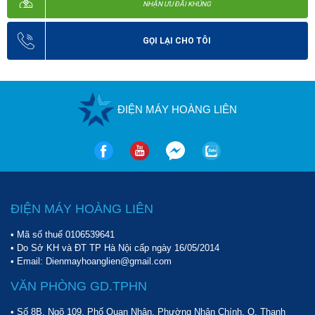
NHẬN ƯU ĐÃI KHỦNG
GỌI LẠI CHO TÔI
ĐIỆN MÁY HOÀNG LIÊN
ĐIỆN MÁY HOÀNG LIÊN
• Mã số thuế 0106539641
• Do Sở KH và ĐT TP Hà Nội cấp ngày 16/05/2014
• Email: Dienmayhoanglien@gmail.com
VĂN PHÒNG GD.TPHN
• Số 8B, Ngõ 109, Phố Quan Nhân, Phường Nhân Chính, Q. Thanh