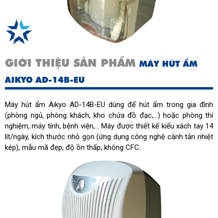
Độ ồn (dB)
45
Diện tích sử dụng (m²)
10 - 20
Công suất hút ẩm (l/ngày)
14
GIỚI THIỆU SẢN PHẨM
MÁY HÚT ẨM
AIKYO AD-14B-EU
Máy hút ẩm Aikyo AD-14B-EU dùng để hút ẩm trong gia đình
(phòng ngủ, phòng khách, kho chứa đồ đạc,…) hoặc phòng thí
nghiệm, máy tính, bệnh viện,... Máy được thiết kế kiểu xách tay 14
lít/ngày, kích thước nhỏ gọn (ứng dụng công nghệ cánh tản nhiệt
kép), mẫu mã đẹp, độ ồn thấp, không CFC.