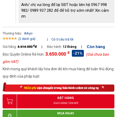
Anh/ chị vui lòng để lại SĐT hoặc liên hệ 0967 998
982/ 0989 937 282 để để hỗ trợ sớm nhất! Xin cảm
Đặc điểm chung
máy hút ẩm Aikyo
ơn.
- Cảm biến ẩm kiểu cơ với núm xoay
- Tự động xả tuyết
- Đèn báo hiệu nước đầy
Thương hiệu:
Aikyo
- Di chuyển dễ dàng nhờ quai xách
(2 đánh giá)
- Nguyên lý hút ẩm: ngưng tụ lạnh nhờ sử dụng máy nén lạnh.
|
Có 0 câu trả lời
- Không sử dụng CFC
đ
Còn hàng
Giá hãng:
4.614.000
đ
|
Bảo hành:
12 tháng
|
- Vận hành tự động hoàn toàn
đ
-21%
3.650.000
Độc Quyền Online Rẻ Hơn:
(Giá chưa bao
- Có thể xả nước liên tục qua ống dẫn
gồm VAT)
- Lọc khí bằng nylon (Rửa được)
Kính mong quý khách lấy hóa đơn đỏ khi mua hàng để tuân thủ đúng
quy định của pháp luật
Ngoài ra có thể tham khảo thêm những dòng
máy hút ẩm không
khí
khác đang có tại Điện máy Hoàng Liên
ĐẶT HÀNG
GIAO HÀNG TẬN NƠI
MUA NGAY