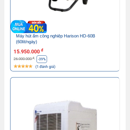
Máy hút ẩm công nghiệp Harison HD-60B
(60lít/ngày)
đ
15.950.000
đ
26.000.000
-39%
(1 đánh giá)