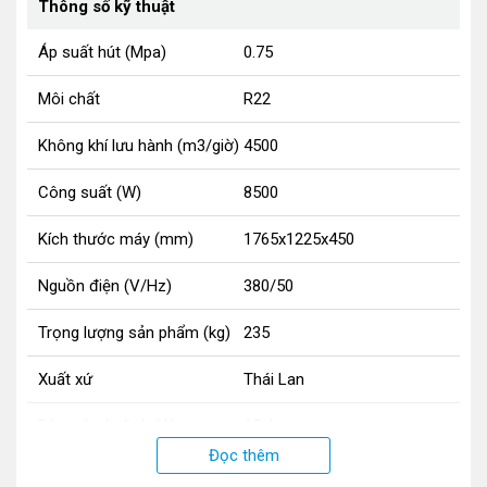
Thông số kỹ thuật
Áp suất hút (Mpa)
0.75
Môi chất
R22
Không khí lưu hành (m3/giờ)
4500
Công suất (W)
8500
Kích thước máy (mm)
1765x1225x450
Nguồn điện (V/Hz)
380/50
Trọng lượng sản phẩm (kg)
235
Xuất xứ
Thái Lan
Dòng danh định (A)
15.4
Đọc thêm
Công nghệ hút ẩm
Ngưng tụ lạnh