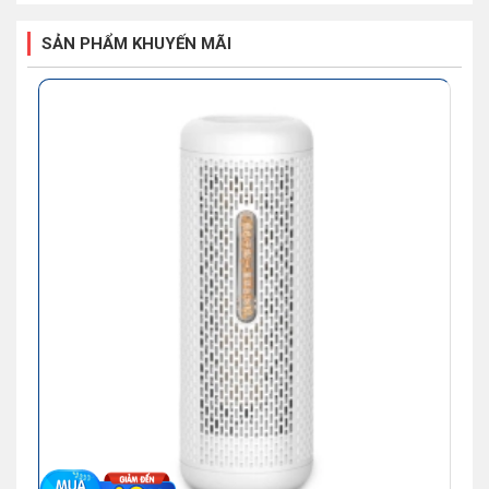
Áp suất xả (Mpa)
1.95
SẢN PHẨM KHUYẾN MÃI
Dải kiểm soát độ ẩm (%)
40 - 70
Điều khiển
Điện tử với màn hình hiển thị
Tính năng đặc biệt
Ghi nhớ chương trình cài đặt;
Thoát nước liên tục
Độ ồn (dB)
<65
Dải nhiệt độ hoạt động (°C)
5 - 40
Diện tích sử dụng (m²)
500
Công suất hút ẩm (l/ngày)
504