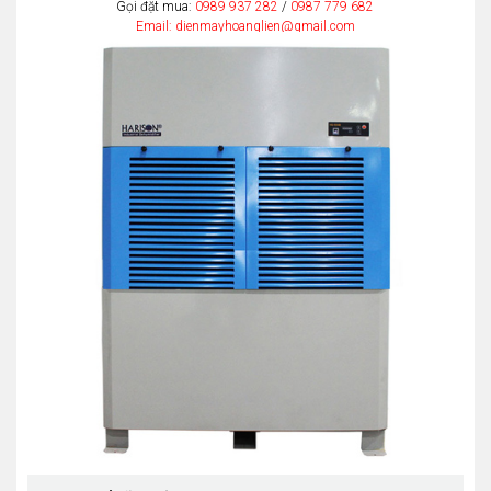
Gọi đặt mua:
0989 937 282
/
0987 779 682
Email: dienmayhoanglien@gmail.com