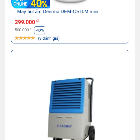
Máy hút ẩm Deerma DEM-CS10M mini
đ
299.000
đ
500.000
-40%
(3 đánh giá)