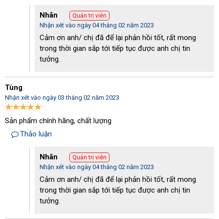
Nhãn
Quản trị viên
Nhận xét vào ngày 04 tháng 02 năm 2023
Cảm ơn anh/ chị đã để lại phản hồi tốt, rất mong
trong thời gian sắp tới tiếp tục được anh chị tin
tưởng.
Tùng
Ưu điểm của tháp giải nhiệt Liang Chi 800RT
Nhận xét vào ngày 03 tháng 02 năm 2023
Tại sao bạn nên mua tháp giải nhiệt ở Điện máy Hoàng Liên?
Sản phẩm chính hãng, chất lượng
Hiện nay tháp giải nhiệt được cung cấp nhiều trên thị trường. Do 
đó nhiều người dùng khó thể phân biệt được đâu là thật đâu là 
Thảo luận
giả. Vì vậy, tại phần tiếp theo của bài viết chúng tôi sẽ giới thiệu 
đến quý khách hàng địa chỉ mua hàng chất lượng và uy tín nhất. 
Nhãn
Quản trị viên
Điện máy Hoàng Liên là đơn vị đi đầu trong lĩnh vực cung cấp 
Nhận xét vào ngày 04 tháng 02 năm 2023
sản phẩm về thiết bị công nghiệp. Với kinh nghiệm về cung cấp 
Cảm ơn anh/ chị đã để lại phản hồi tốt, rất mong
thiết bị công nghiệp lâu năm, điện máy Hoàng Liên tự hào luôn 
trong thời gian sắp tới tiếp tục được anh chị tin
mang đến những sản phẩm tốt nhất để phục vụ quý khách hàng. 
Sở hữu nhiều ưu điểm vượt trội so với các đơn vị khác, do đó 
tưởng.
điện máy Hoàng Liên luôn thu hút lượng khách hàng nhất định. 