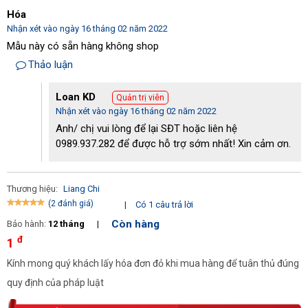
Bởi: 
Hóa
- Cung cấp các sản phẩm chất lượng: Khi mua hàng tại điện máy 
Hoàng Liên bạn không cần phải lo lắng về chất lượng của sản 
Nhận xét vào ngày 16 tháng 02 năm 2022
phẩm. Bởi hầu hết các sản phẩm đến từ điện máy Hoàng Liên 
Mẫu này có sẵn hàng không shop
đều đến từ những thương hiệu nổi tiếng như Kumisai, Tashin, 
Thảo luận
Liang Chi,... Bên cạnh đó, khách hàng sẽ được cung cấp đủ giấy 
tờ chứng minh nguồn gốc xuất xứ sản phẩm. 
Loan KD
Quản trị viên
Nhận xét vào ngày 16 tháng 02 năm 2022
Anh/ chị vui lòng để lại SĐT hoặc liên hệ
0989.937.282 để được hỗ trợ sớm nhất! Xin cảm ơn.
Thương hiệu:
Liang Chi
(2 đánh giá)
|
Có 1 câu trả lời
Còn hàng
Bảo hành:
12 tháng
|
đ
1
Kính mong quý khách lấy hóa đơn đỏ khi mua hàng để tuân thủ đúng
quy định của pháp luật