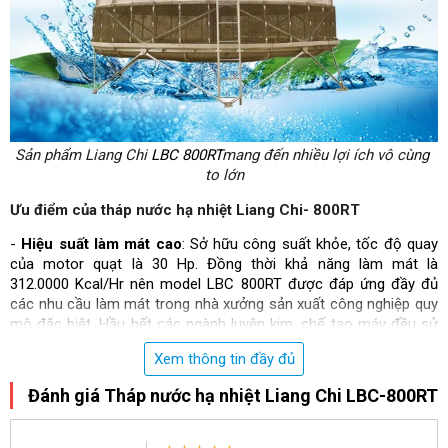
Sản phẩm Liang Chi 
LBC 800RT
mang đến nhiều lợi ích vô cùng 
to lớn
Ưu điểm của tháp nước hạ nhiệt Liang Chi- 800RT 
- 
Hiệu suất làm mát cao
: Sở hữu công suất khỏe, tốc độ quay 
của motor quạt là 30 Hp. Đồng thời khả năng làm mát là 
312.0000 Kcal/Hr nên model LBC 800RT được đáp ứng đầy đủ 
các nhu cầu làm mát trong nhà xưởng sản xuất công nghiệp quy 
mô đặc biệt. Hầu hết các ngành luyện kim, chế tạo máy đều sử 
dụng model tháp làm mát bằng nước Liang Chi 800RT. Việc sử 
Xem thông tin đầy đủ
dụng 
tháp giải nhiệt nước
 là công cụ hỗ trợ đắc lực trong quá 
trình làm tăng tuổi thọ của các thiết bị, giảm thiểu chi phí bảo 
Đánh giá Tháp nước hạ nhiệt Liang Chi LBC-800RT
dưỡng và đem lại nguồn lợi nhuận cao cho doanh nghiệp. 
-  
Có độ bền cao
: Các linh kiện của tháp giải nhiệt đều sử dụng 
các chất liệu có tính bền cao. Cụ thể như màng PVC, sợi thủy 