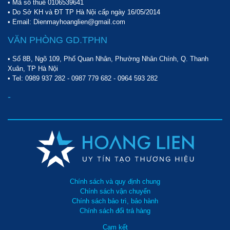
- Ngoài ra, khi mua hàng tại đây sẽ được hỗ trợ vận chuyển. Đặc 
• Mã số thuế 0106539641
biệt là Hà Nội, thành phố Hồ Chí Minh sẽ được áp dụng chính 
• Do Sở KH và ĐT TP Hà Nội cấp ngày 16/05/2014
sách vận chuyển miễn phí. 
• Email: Dienmayhoanglien@gmail.com
Trên đây là toàn bộ thông tin về tháp giải nhiệt Liang Chi LBC 
VĂN PHÒNG GD.TPHN
800RT. Sản phẩm được phân phối chính hãng tại 
điện máy 
Hoàng Liên
. Quý khách có nhu cầu đặt mua 
tháp giải nhiệt 
• Số 8B, Ngõ 109, Phố Quan Nhân, Phường Nhân Chính, Q. Thanh
Liang Chi
 hoặc các loại thiết bị công nghiệp khác vui lòng liên hệ 
Xuân, TP Hà Nội
đến hotline 
0989 937 282
 để được nhân viên tư vấn.
• Tel:
0989 937 282
-
0987 779 682
-
0964 593 282
-
Chính sách và quy định chung
Chính sách vận chuyển
Chính sách bảo trì, bảo hành
Chính sách đổi trả hàng
Cam kết