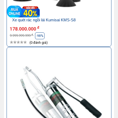
Xe quét rác ngồi lái Kumisai KMS-S8
đ
178.000.000
đ
9.999.999.999
-98%
(0 đánh giá)