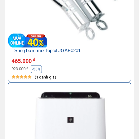
Súng bơm mỡ Toptul JGAE0201
đ
465.000
đ
923.000
-50%
(1 đánh giá)