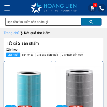
0
☰
Trang chủ
❯
Kết quả tìm kiếm
Tất cả 2 sản phẩm
Xếp theo:
Mới nhất
Bán chạy
Giá cao đến thấp
Giá thấp đến cao