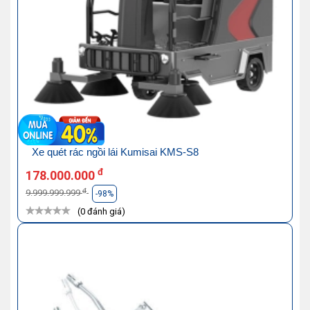
Xe quét rác ngồi lái Kumisai KMS-S8
đ
178.000.000
đ
9.999.999.999
-98%
(0 đánh giá)