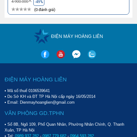
đ
4.900.000
-49%
(0 đánh giá)
ĐIỆN MÁY HOÀNG LIÊN
ĐIỆN MÁY HOÀNG LIÊN
• Mã số thuế 0106539641
• Do Sở KH và ĐT TP Hà Nội cấp ngày 16/05/2014
• Email: Dienmayhoanglien@gmail.com
VĂN PHÒNG GD.TPHN
• Số 8B, Ngõ 109, Phố Quan Nhân, Phường Nhân Chính, Q. Thanh
Xuân, TP Hà Nội
• Tel:
0989 937 282
-
0987 779 682
-
0964 593 282