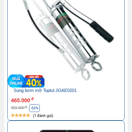
Súng bơm mỡ Toptul JGAE0201
đ
465.000
đ
923.000
-50%
(1 đánh giá)