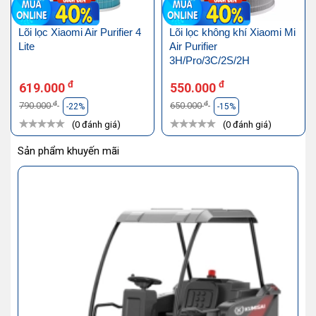
Lõi lọc Xiaomi Air Purifier 4
Lõi lọc không khí Xiaomi Mi
Lite
Air Purifier
3H/Pro/3C/2S/2H
đ
đ
619.000
550.000
đ
đ
790.000
650.000
-22%
-15%
(0 đánh giá)
(0 đánh giá)
Sản phẩm khuyến mãi