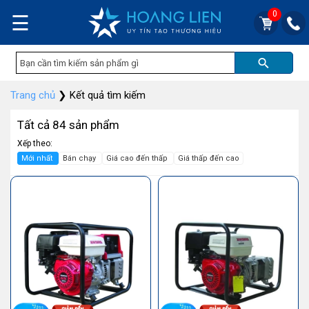
0
☰
Trang chủ
❯
Kết quả tìm kiếm
Tất cả 84 sản phẩm
Xếp theo:
Mới nhất
Bán chạy
Giá cao đến thấp
Giá thấp đến cao