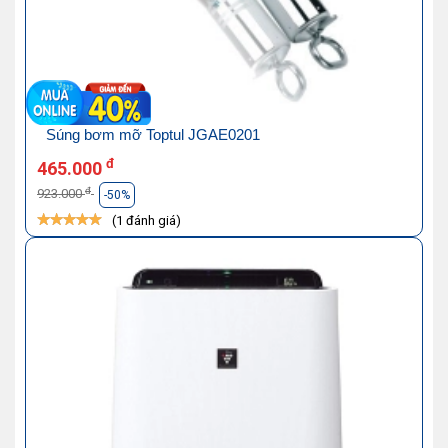
Súng bơm mỡ Toptul JGAE0201
đ
465.000
đ
923.000
-50%
(1 đánh giá)