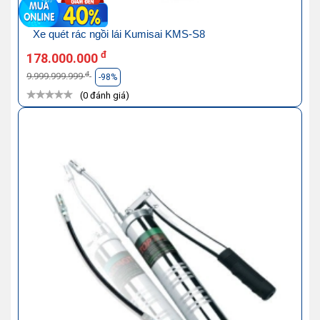
Xe quét rác ngồi lái Kumisai KMS-S8
đ
178.000.000
đ
9.999.999.999
-98%
(0 đánh giá)