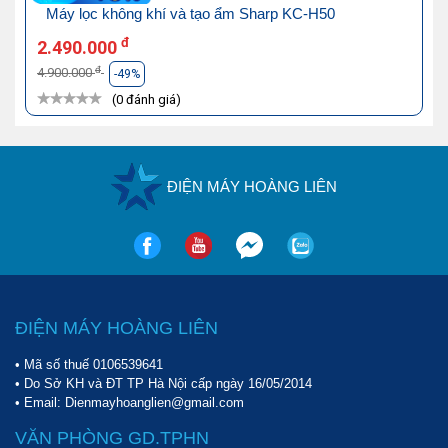
Máy lọc không khí và tạo ẩm Sharp KC-H50
đ
2.490.000
đ
4.900.000
-49%
(0 đánh giá)
ĐIỆN MÁY HOÀNG LIÊN
ĐIỆN MÁY HOÀNG LIÊN
• Mã số thuế 0106539641
• Do Sở KH và ĐT TP Hà Nội cấp ngày 16/05/2014
• Email: Dienmayhoanglien@gmail.com
VĂN PHÒNG GD.TPHN