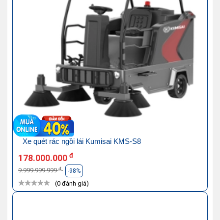
Xe quét rác ngồi lái Kumisai KMS-S8
đ
178.000.000
đ
9.999.999.999
-98%
(0 đánh giá)