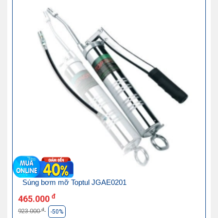
Súng bơm mỡ Toptul JGAE0201
đ
465.000
đ
923.000
-50%