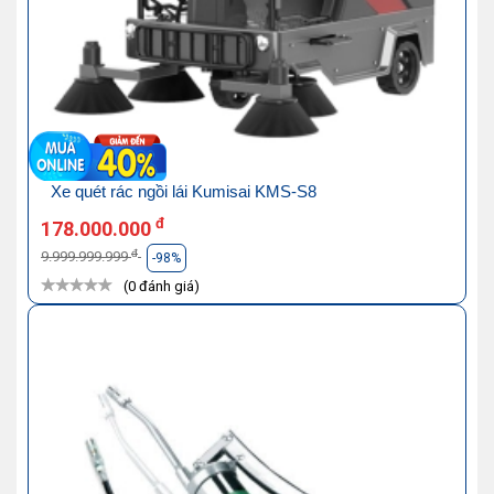
Xe quét rác ngồi lái Kumisai KMS-S8
đ
178.000.000
đ
9.999.999.999
-98%
(0 đánh giá)