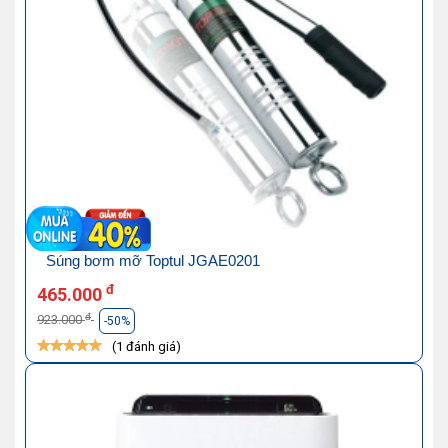
Súng bơm mỡ Toptul JGAE0201
đ
465.000
đ
923.000
-50%
(1 đánh giá)