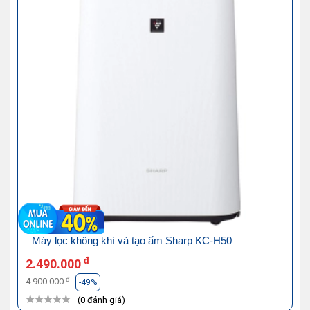
Máy lọc không khí và tạo ẩm Sharp KC-H50
đ
2.490.000
đ
4.900.000
-49%
(0 đánh giá)