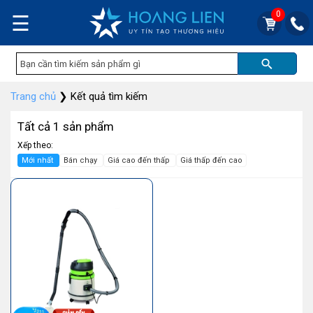
0
☰
Trang chủ
❯
Kết quả tìm kiếm
Tất cả 1 sản phẩm
Xếp theo:
Mới nhất
Bán chạy
Giá cao đến thấp
Giá thấp đến cao