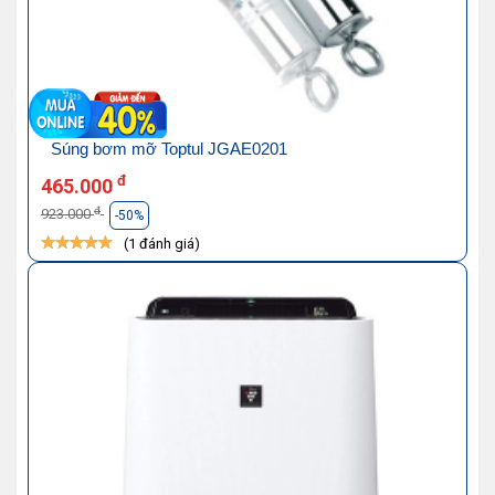
Súng bơm mỡ Toptul JGAE0201
đ
465.000
đ
923.000
-50%
(1 đánh giá)