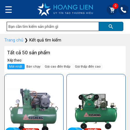
0
☰
Trang chủ
❯
Kết quả tìm kiếm
Tất cả 50 sản phẩm
Xếp theo:
Mới nhất
Bán chạy
Giá cao đến thấp
Giá thấp đến cao