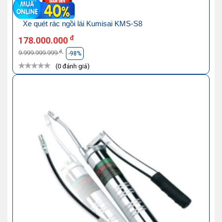
Xe quét rác ngồi lái Kumisai KMS-S8
đ
178.000.000
đ
9.999.999.999
-98%
(0 đánh giá)