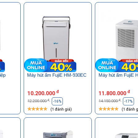
iệp
Máy hút ẩm FujiE HM-930EC
Máy hút ẩm FujiE
đ
đ
10.200.000
11.800.000
đ
đ
12.200.000
14.150.000
-16%
-17%
)
(1 đánh giá)
(1 đánh g