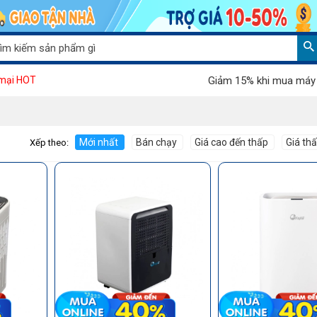
Giảm 15% khi mua máy hút bụi
mại HOT
Mới nhất
Bán chạy
Giá cao đến thấp
Giá th
Xếp theo: