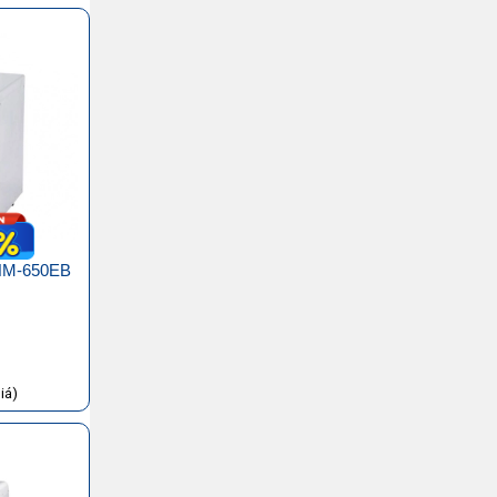
 HM-650EB
iá)