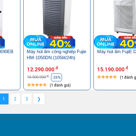
M690EB
Máy hút ẩm công nghiệp Fujie
Máy hút ẩm FujiE 
HM-1050DN (105lít/24h)
đ
đ
12.290.000
15.190.000
đ
16.500.000
)
(1 đánh g
-26%
(1 đánh giá)
1
2
3
❯