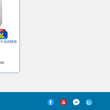
DY-6105EB
iá)