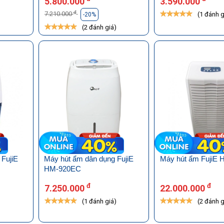
5.800.000
3.590.000
đ
7.210.000
(1 đánh g
-20%
)
(2 đánh giá)
 FujiE
Máy hút ẩm dân dụng FujiE
Máy hút ẩm FujiE
HM-920EC
đ
đ
7.250.000
22.000.000
(1 đánh giá)
(2 đánh g
)