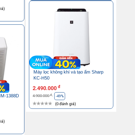
iá)
Máy lọc không khí và tạo ẩm Sharp
KC-H50
đ
2.490.000
đ
 HM-1388D
4.900.000
-49%
(0 đánh giá)
iá)