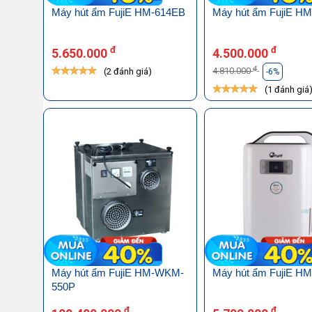
Máy hút ẩm FujiE HM-614EB
Máy hút ẩm FujiE H
đ
đ
5.650.000
4.500.000
đ
4.810.000
(2 đánh giá)
-6%
(1 đánh giá
Máy hút ẩm FujiE HM-WKM-
Máy hút ẩm FujiE H
550P
đ
đ