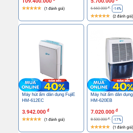
109.400.000
5.700.000
đ
6.660.000
(1 đánh giá)
-14%
(2 đánh giá
Máy hút ẩm dân dụng FujiE
Máy hút ẩm dân dụng
HM-612EC
HM-620EB
đ
đ
3.942.000
7.020.000
đ
8.500.000
(1 đánh giá)
-17%
(1 đánh giá