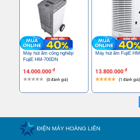
Máy hút ẩm công nghiệp
Máy hút ẩm FujiE H
FujiE HM-700DN
đ
đ
14.000.000
13.800.000
(0 đánh giá)
(1 đánh giá
ĐIỆN MÁY HOÀNG LIÊN