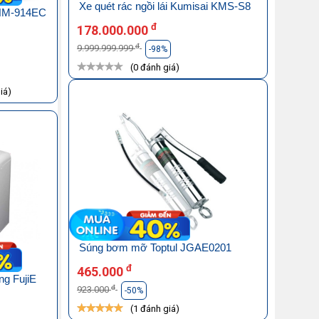
Xe quét rác ngồi lái Kumisai KMS-S8
 HM-914EC
đ
178.000.000
đ
9.999.999.999
-98%
(0 đánh giá)
iá)
Súng bơm mỡ Toptul JGAE0201
đ
465.000
ng FujiE
đ
923.000
-50%
(1 đánh giá)