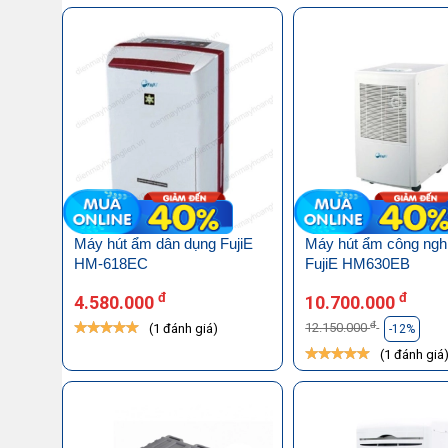
Máy hút ẩm dân dụng FujiE
Máy hút ẩm công ngh
HM-618EC
FujiE HM630EB
đ
đ
4.580.000
10.700.000
đ
12.150.000
(1 đánh giá)
-12%
(1 đánh giá