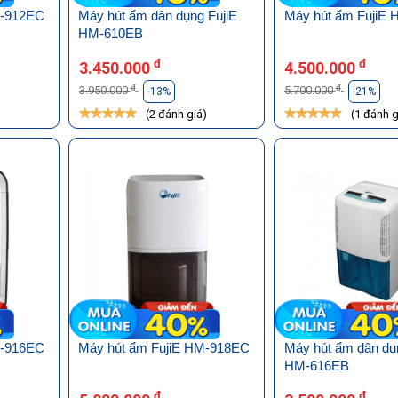
M-912EC
Máy hút ẩm dân dụng FujiE
Máy hút ẩm FujiE
HM-610EB
đ
đ
3.450.000
4.500.000
đ
đ
3.950.000
5.700.000
-13%
-21%
)
(2 đánh giá)
(1 đánh g
M-916EC
Máy hút ẩm FujiE HM-918EC
Máy hút ẩm dân dụ
HM-616EB
đ
đ