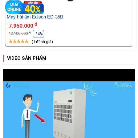
Máy hút ẩm Edison ED-35B
đ
7.950.000
đ
12.100.000
-34%
(1 đánh giá)
VIDEO SẢN PHẨM