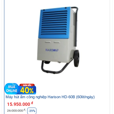
Máy hút ẩm công nghiệp Harison HD-60B (60lít/ngày)
đ
15.950.000
đ
26.000.000
-39%