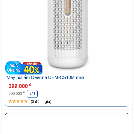
Máy hút ẩm Deerma DEM-CS10M mini
đ
299.000
đ
500.000
-40%
(3 đánh giá)