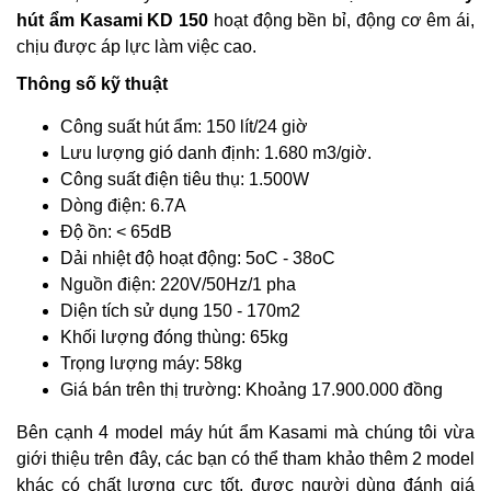
hút ẩm Kasami KD 150
hoạt động bền bỉ, động cơ êm ái,
chịu được áp lực làm việc cao.
Thông số kỹ thuật
Công suất hút ẩm: 150 lít/24 giờ
Lưu lượng gió danh định: 1.680 m
3
/giờ.
Công suất điện tiêu thụ: 1.500W
Dòng điện: 6.7A
Độ ồn: < 65dB
Dải nhiệt độ hoạt động: 5
o
C - 38
o
C
Nguồn điện: 220V/50Hz/1 pha
Diện tích sử dụng 150 - 170m
2
Khối lượng đóng thùng: 65kg
Trọng lượng máy: 58kg
Giá bán trên thị trường: Khoảng 17.900.000 đồng
Bên cạnh 4 model máy hút ẩm Kasami mà chúng tôi vừa
giới thiệu trên đây, các bạn có thể tham khảo thêm 2 model
khác có chất lượng cực tốt, được người dùng đánh giá