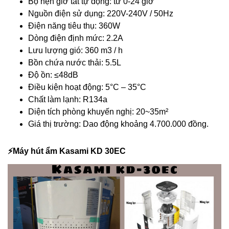
Bộ hẹn giờ tắt tự động: từ 0-24 giờ
Nguồn điện sử dụng: 220V-240V / 50Hz
Điện năng tiêu thụ: 360W
Dòng điện định mức: 2.2A
Lưu lượng gió: 360 m3 / h
Bồn chứa nước thải: 5.5L
Độ ồn: ≤48dB
Điều kiện hoạt động: 5°C – 35°C
Chất làm lạnh: R134a
Diện tích phòng khuyến nghị: 20~35m²
Giá thị trường: Dao động khoảng 4.700.000 đồng.
⚡️Máy hút ẩm Kasami KD 30EC