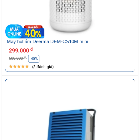
Máy hút ẩm Deerma DEM-CS10M mini
đ
299.000
đ
500.000
-40%
(3 đánh giá)