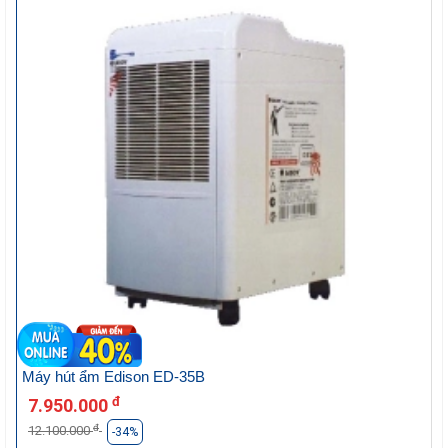
Máy hút ẩm Edison ED-35B
đ
7.950.000
đ
12.100.000
-34%