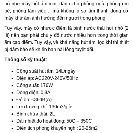
nó như máy hút ẩm mini dành cho phòng ngủ, phòng em
bé, phòng làm việc… mà không lo sợ âm thanh động cơ
máy khử ẩm ảnh hưởng đến người trong phòng.
Tuy vậy, máy có nhược điểm là bình nước thải hơi nhỏ (2
lít) nên bạn phải chú ý đổ nước nhiều hơn trong thời gian
ẩm cao điểm. Tuy vậy, về khả năng hút ẩm, lọc khí thì thiết
bị đảm bảo sẽ khiến bạn hài lòng tuyệt đối.
Thông số kỹ thuật:
Công suất hút ẩm: 14L/ngày
Điện áp: AC220V-240V/50Hz
Công suất: 176W
Dòng điện: 0.8A
Độ ồn: ≤36dB(A)
Lưu lượng khí: 130m3/giờ
Bình chứa thải: 2L
Dải nhiệt độ hoạt động: 50C – 350C
Diện tích phòng khuyến nghị: 20-25m2