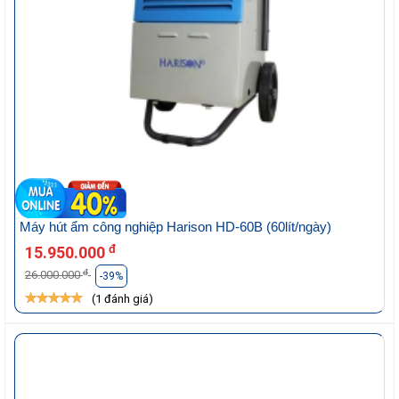
Máy hút ẩm công nghiệp Harison HD-60B (60lít/ngày)
đ
15.950.000
đ
26.000.000
-39%
(1 đánh giá)