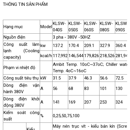
THÔNG TIN SẢN PHẨM
KLSW-
KLSW-
KLSW-
KLSW-
KLSW-
Hạng mục
Model
040S
050S
060S
080S
090S
Nguồn điện
3 pha - 380V -50HZ
Công suất làm
kw
137.2
170.4
209.1
327.9
360.4
lạnh (Cooling
kcal/h
117,992
146,544
179,826
218,526
281,94
capacity)
Ambit Temp. 10oC~37oC; Chiller wate
Phạm vi nhiệt độ
Temp. 4oC~16oC
Công suất tiêu thụ
kW
31.5
37.9
46.3
56.6
72.5
Dòng điện vận
A
56
68
83
101
130
hành 380V
Dòng điện khởi
A
141
169
207
253
324
động 380V
Kiểm soát công
%
0,25,50,75,100
suất
Máy nén trục vít - kiểu bán kín (Scre
Kiểu