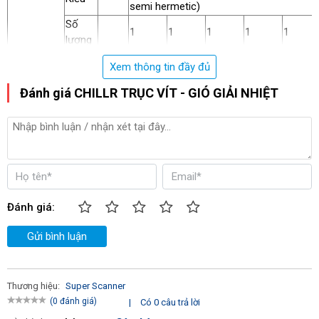
semi hermetic)
Số
1
1
1
1
1
lượng
Chế
Xem thông tin đầy đủ
độ
Y-△ Star-delta
khởi
Máy nén
Đánh giá CHILLR TRỤC VÍT - GIÓ GIẢI NHIỆT
động
Compresor
Vòng
tua
R.p.m
2950
máy
Điện
trở
W
150
150
150
150x2
150x2
sưởi
Đánh giá:
dầu
Gửi bình luận
Loại
SUNISO 4GS
dầu
Dầu máy
Số
lạnh
lượng
L
9.0
11
11
13
13
Thương hiệu:
Super Scanner
nạp
(0 đánh giá)
|
Có 0 câu trả lời