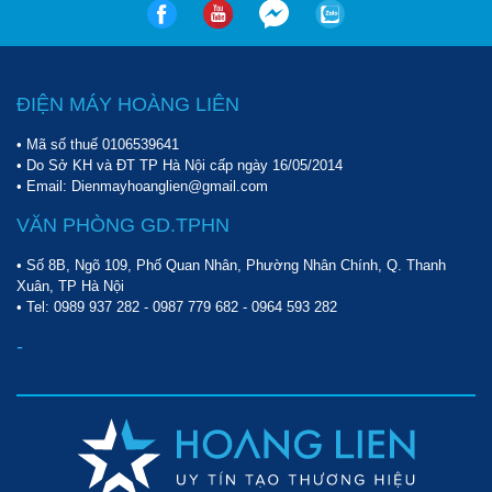
Loại
Ống chùm nằm ngang (Shell and tube)
Lưu
lượng
nước
m3/h
29.0
35.8
43.9
53.4
68.9
ĐIỆN MÁY HOÀNG LIÊN
giải
Dàn ngưng
nhiệt
• Mã số thuế 0106539641
Condenser
Tổn
• Do Sở KH và ĐT TP Hà Nội cấp ngày 16/05/2014
• Email: Dienmayhoanglien@gmail.com
thất
M
2.0
2.0
3.0
3.0
3.0
áp
VĂN PHÒNG GD.TPHN
Đường
kính
DN80
DN80
DN80
DN100
DN100
• Số 8B, Ngõ 109, Phố Quan Nhân, Phường Nhân Chính, Q. Thanh
Xuân, TP Hà Nội
ống
• Tel:
0989 937 282
-
0987 779 682
-
0964 593 282
Rơ le bảo vệ cao áp và thấp áp, công tắ
Thiết bị bảo vệ
chống đông, rơ le bảo vệ quá tải, bảo v
-
Protection devices
ngược pha, bộ điều khiển nhiệt độ đệ
tử
A
mm
2500
2500
2750
2750
2750
B
mm
750
750
750
1100
1250
Kích thước
C
mm
1400
1450
1450
1250
1400