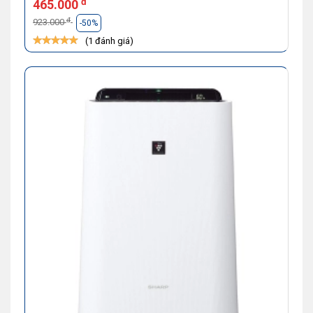
đ
465.000
đ
923.000
-50%
(1 đánh giá)