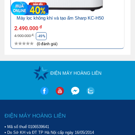
Máy lọc không khí và tạo ẩm Sharp KC-H50
đ
2.490.000
đ
4.900.000
-49%
(0 đánh giá)
ĐIỆN MÁY HOÀNG LIÊN
ĐIỆN MÁY HOÀNG LIÊN
• Mã số thuế 0106539641
• Do Sở KH và ĐT TP Hà Nội cấp ngày 16/05/2014