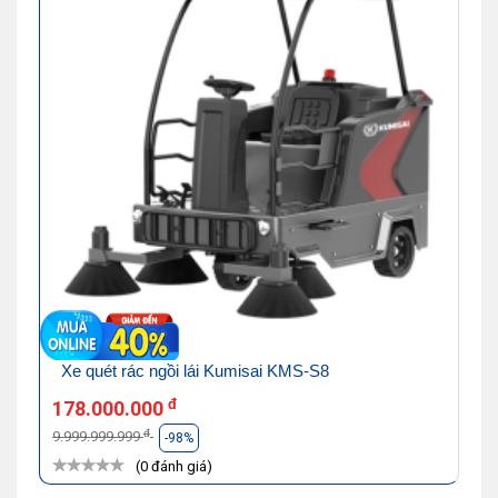
Xe quét rác ngồi lái Kumisai KMS-S8
đ
178.000.000
đ
9.999.999.999
-98%
(0 đánh giá)