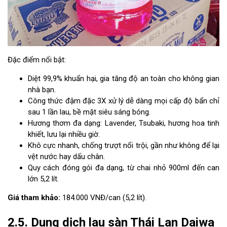
Đặc điểm nổi bật:
Diệt 99,9% khuẩn hại, gia tăng độ an toàn cho không gian
nhà bạn.
Công thức đậm đặc 3X xử lý dễ dàng mọi cấp độ bẩn chỉ
sau 1 lần lau, bề mặt siêu sáng bóng.
Hương thơm đa dạng: Lavender, Tsubaki, hương hoa tinh
khiết, lưu lại nhiều giờ.
Khô cực nhanh, chống trượt nổi trội, gần như không để lại
vệt nước hay dấu chân.
Quy cách đóng gói đa dạng, từ chai nhỏ 900ml đến can
lớn 5,2 lít.
Giá tham khảo:
184.000 VNĐ/can (5,2 lít).
2.5. Dung dịch lau sàn Thái Lan Daiwa