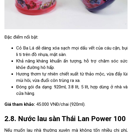
Đặc điểm nổi bật:
Cỏ Ba Lá dễ dàng xóa sạch mọi dấu vết của cáu cặn, bụi
li ti trên đồ nhựa, mặt sàn.
Khả năng kháng khuẩn ấn tượng, hỗ trợ chăm sóc sức
khỏe đường hô hấp.
Hương thơm tự nhiên chiết xuất từ thảo mộc, vừa đẩy lùi
mùi hôi, vừa đuổi côn trùng ra xa.
Đóng gói đa dạng: 920ml, 3.8 lít, 5 lít, hợp dùng ở nhà và
cửa hàng.
Giá tham khảo:
45.000 VNĐ/chai (920ml).
2.8. Nước lau sàn Thái Lan Power 100
Nếu muốn lau nhà thường xuyên mà không tốn nhiều chi phí,