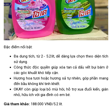
Đặc điểm nổi bật:
Đa dung tích, từ 2 - 5.2 lít, dễ dàng lựa chọn theo diện tích
sử dụng.
Công thức độc quyền giúp xóa tan cả dấu vết bụi bám ở
các góc khuất khó tiếp cận.
Hương hoa tươi hoặc hương sả tự nhiên, góp phần mang
đến bầu không khí tinh khiết.
OKAY còn giúp loại bỏ mùi hôi, hỗ trợ xua đuổi kiến, gián
nhỏ, hữu ích với gia đình có em bé.
Giá tham khảo:
188.000 VNĐ/5.2 lít.