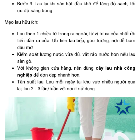
Bước 3: Lau lại khi sàn bắt đầu khô để tăng độ sạch, tối
ưu độ sáng bóng.
Mẹo lau hữu ích:
Lau theo 1 chiều từ trong ra ngoài, từ vị trí xa cửa nhất rồi
tiến dần ra cửa. Ưu tiên lau bếp, góc tường, nơi dễ bám
dầu mỡ.
Kiểm soát lượng nước vừa đủ, vắt ráo nước hơn nếu lau
sàn gỗ.
Với không gian cửa hàng, nên dùng
cây lau nhà công
nghiệp
để dọn dẹp nhanh hơn.
Tần suất lau: Lau mỗi ngày tại khu vực nhiều người qua
lại, lau 2 - 3 lần/tuần với nơi ít sử dụng.