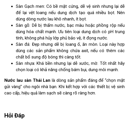
Sàn Gạch men: Có bề mặt cứng, dễ vệ sinh nhưng lại dễ
để lại vệt loang nếu dung dịch tạo quá nhiều bọt. Nên
dùng dòng nước lau khô nhanh, ít bọt.
Sàn gỗ: Dễ bị thấm nước, bạc màu hoặc phồng rộp nếu
dùng hóa chất mạnh. Ưu tiên loại dung dịch có pH trung
tính, không phá hủy lớp phủ bảo vệ, ít đọng nước.
Sàn đá: Đẹp nhưng dễ bị loang ố, ăn mòn. Loại này hợp
dùng các sản phẩm không chứa axit, nếu có thêm các
chất bổ sung độ bóng thì càng tốt.
Sàn nhựa: Khá bền nhưng lại dễ xước, mờ. Tốt nhất hãy
chọn loại có khả năng chống bám bụi, dung môi mạnh.
Nước lau sàn Thái Lan
là dòng sản phẩm đáng để “chọn mặt
gửi vàng” cho ngôi nhà bạn. Khi kết hợp với các thiết bị vệ sinh
cao cấp, hiệu quả làm sạch sẽ càng rõ ràng hơn.
Hỏi Đáp