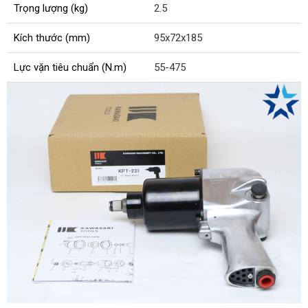
Trọng lượng (kg)
2.5
Kích thước (mm)
95x72x185
Lực vặn tiêu chuẩn (N.m)
55-475