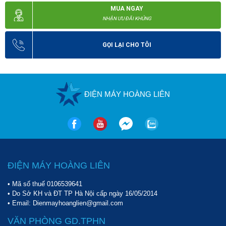
MUA NGAY
NHẬN ƯU ĐÃI KHỦNG
GỌI LẠI CHO TÔI
ĐIỆN MÁY HOÀNG LIÊN
ĐIỆN MÁY HOÀNG LIÊN
• Mã số thuế 0106539641
• Do Sở KH và ĐT TP Hà Nội cấp ngày 16/05/2014
• Email: Dienmayhoanglien@gmail.com
Thiết kế máy nhỏ gọn, dễ dàng cầm nắm khi sử dụng
VĂN PHÒNG GD.TPHN