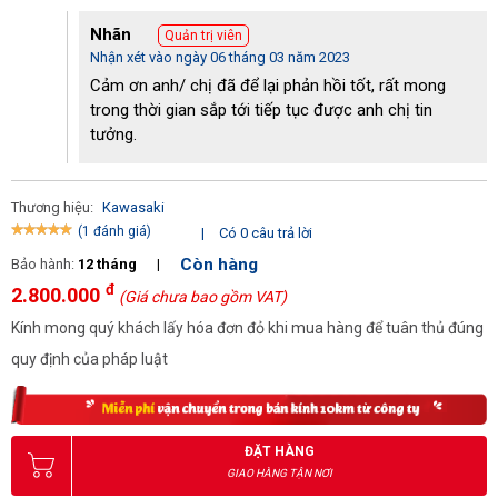
Nhãn
Quản trị viên
Nhận xét vào ngày 06 tháng 03 năm 2023
Cảm ơn anh/ chị đã để lại phản hồi tốt, rất mong
trong thời gian sắp tới tiếp tục được anh chị tin
tưởng.
Thương hiệu:
Kawasaki
(1 đánh giá)
|
Có 0 câu trả lời
Còn hàng
Bảo hành:
12 tháng
|
đ
2.800.000
(Giá chưa bao gồm VAT)
Kính mong quý khách lấy hóa đơn đỏ khi mua hàng để tuân thủ đúng
quy định của pháp luật
ĐẶT HÀNG
GIAO HÀNG TẬN NƠI