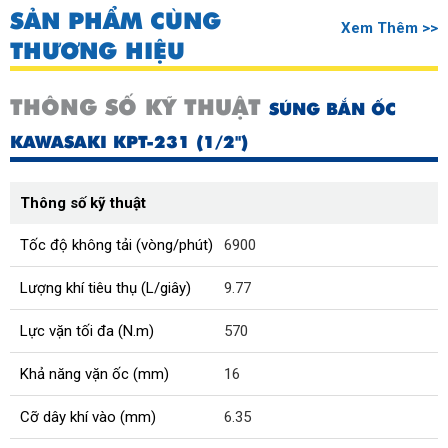
SẢN PHẨM CÙNG
Xem Thêm >>
THƯƠNG HIỆU
THÔNG SỐ KỸ THUẬT
SÚNG BẮN ỐC
KAWASAKI KPT-231 (1/2")
Thông số kỹ thuật
Tốc độ không tải (vòng/phút)
6900
Lượng khí tiêu thụ (L/giây)
9.77
Lực vặn tối đa (N.m)
570
Khả năng vặn ốc (mm)
16
Cỡ dây khí vào (mm)
6.35