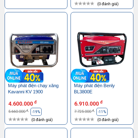
(0 đánh giá)
Máy phát điện chạy xăng
Máy phát điện Benly
Kavanni KV 1900
BL3800E
đ
đ
4.600.000
6.910.000
đ
đ
5.660.000
7.725.000
-19%
-11%
(0 đánh giá)
(0 đánh giá)