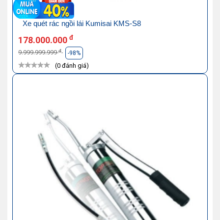
Xe quét rác ngồi lái Kumisai KMS-S8
đ
178.000.000
đ
9.999.999.999
-98%
(0 đánh giá)