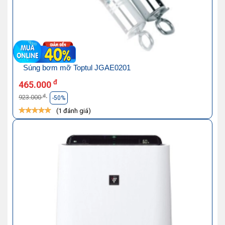
Súng bơm mỡ Toptul JGAE0201
đ
465.000
đ
923.000
-50%
(1 đánh giá)