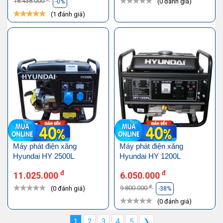
18.438.000
(0 đánh giá)
-0%
(1 đánh giá)
Máy phát điện xăng
Máy phát điện xăng
Hyundai HY 2500L
Hyundai HY 1200L
đ
đ
11.025.000
6.050.000
đ
9.800.000
(0 đánh giá)
-38%
(0 đánh giá)
1
2
3
4
5
❯