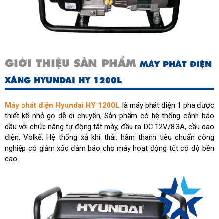
Độ ồn (dB)
66
Điện áp (V)
230
Hệ thống khởi động
Bằng tay
GIỚI THIỆU SẢN PHẨM
MÁY PHÁT ĐIỆN
Dung tích bình nhiên liệu (L)
4.8
XĂNG HYUNDAI HY 1200L
Máy phát điện Hyundai HY 1200L
là máy phát điện 1 pha được
thiết kế nhỏ gọ dễ di chuyển, Sản phẩm có hệ thống cảnh báo
dầu với chức năng tự động tắt máy, đầu ra DC 12V/8.3A, cầu dao
điện, Volkế, Hệ thống xả khí thải: hãm thanh tiêu chuẩn công
nghiệp có giảm xốc đảm bảo cho máy hoạt động tốt có độ bền
cao.