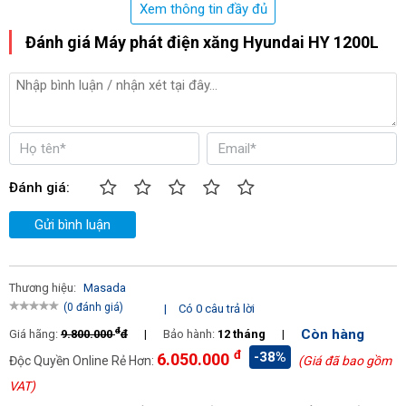
Xem thông tin đầy đủ
Thời gian chạy liên tục
:
13h(50% CS)
Đánh giá Máy phát điện xăng Hyundai HY 1200L
Tiêu hao nhiên liệu
:
0.54 L/h (100%CS)
Điện áp đầu ra
:
4.3A/230V/50Hz
Dạng máy
:
Máy trần, giật nổ
Kích thước
:
450x355x370(mm)
Trọng lượng
:
28 kg
Đánh giá:
Gửi bình luận
Thương hiệu:
Masada
(0 đánh giá)
|
Có 0 câu trả lời
đ
Còn hàng
Giá hãng:
9.800.000
đ
|
Bảo hành:
12 tháng
|
đ
-38%
6.050.000
Độc Quyền Online Rẻ Hơn:
(Giá đã bao gồm
VAT)