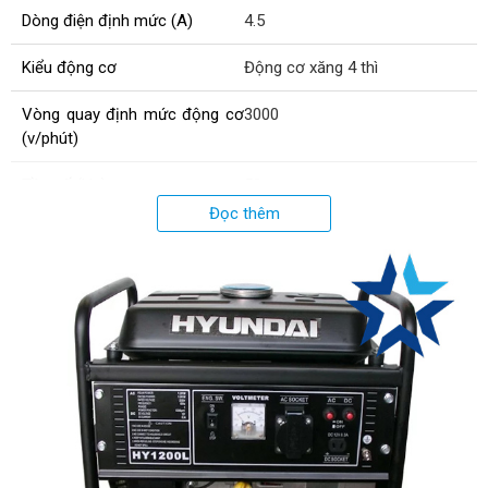
Dòng điện định mức (A)
4.5
Kiểu động cơ
Động cơ xăng 4 thì
Vòng quay định mức động cơ
3000
(v/phút)
Tần số (Hz)
50
Đọc thêm
Công suất liên tục (kVA)
0.9
Kiểu làm mát
Bằng không khí
Trọng lượng (kg)
28
Kích thước (mm)
450x355x370
Thời gian hoạt động liên tục
13 (50%CS)
(giờ)