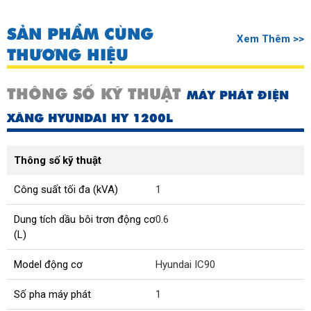
SẢN PHẨM CÙNG
Xem Thêm >>
THƯƠNG HIỆU
THÔNG SỐ KỸ THUẬT
MÁY PHÁT ĐIỆN
XĂNG HYUNDAI HY 1200L
Thông số kỹ thuật
Công suất tối đa (kVA)
1
Dung tích dầu bôi trơn động cơ
0.6
(L)
Model động cơ
Hyundai IC90
Số pha máy phát
1