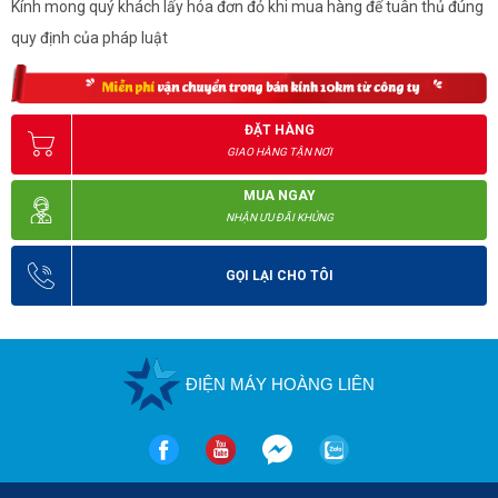
Kính mong quý khách lấy hóa đơn đỏ khi mua hàng để tuân thủ đúng
quy định của pháp luật
ĐẶT HÀNG
GIAO HÀNG TẬN NƠI
MUA NGAY
NHẬN ƯU ĐÃI KHỦNG
GỌI LẠI CHO TÔI
ĐIỆN MÁY HOÀNG LIÊN