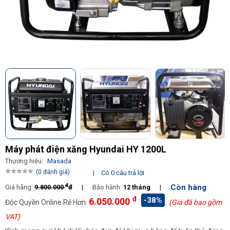
Máy phát điện xăng Hyundai HY 1200L
Thương hiệu:
Masada
(0 đánh giá)
|
Có 0 câu trả lời
đ
Còn hàng
Giá hãng:
9.800.000
đ
|
Bảo hành:
12 tháng
|
đ
-38%
6.050.000
Độc Quyền Online Rẻ Hơn:
(Giá đã bao gồm
VAT)