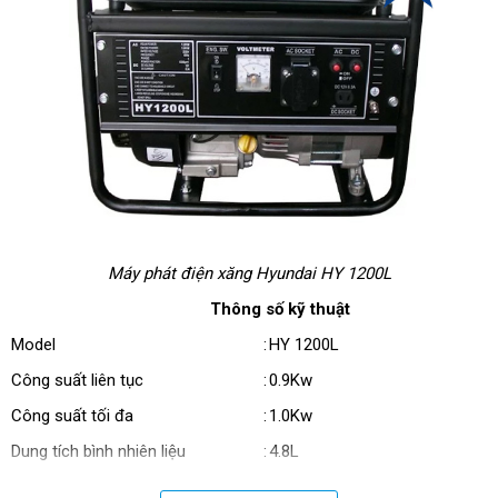
Máy phát điện xăng Hyundai HY 1200L
Thông số kỹ thuật
Model
:
HY 1200L
Công suất liên tục
:
0.9Kw
Công suất tối đa
:
1.0Kw
Dung tích bình nhiên liệu
:
4.8L
Dung tích dầu bôi trơn
:
0.6 L