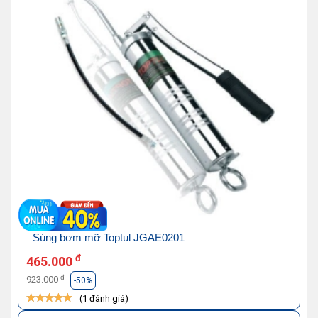
Súng bơm mỡ Toptul JGAE0201
đ
465.000
đ
923.000
-50%
(1 đánh giá)