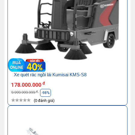
Xe quét rác ngồi lái Kumisai KMS-S8
đ
178.000.000
đ
9.999.999.999
-98%
(0 đánh giá)