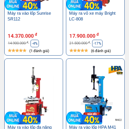
Máy ra vào lốp Sunrise
Máy ra vỏ xe máy Bright
SR112
LC-808
đ
đ
14.370.000
17.900.000
đ
đ
14.900.000
21.500.000
-4%
-17%
(1 đánh giá)
(6 đánh giá)
Máy ra vào lốp đa năng
Máy ra vào lốp HPA M41