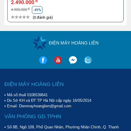
đ
2.490.000
đ
4.900.000
-49%
(0 đánh giá)
ĐIỆN MÁY HOÀNG LIÊN
ĐIỆN MÁY HOÀNG LIÊN
• Mã số thuế 0106539641
• Do Sở KH và ĐT TP Hà Nội cấp ngày 16/05/2014
• Email: Dienmayhoanglien@gmail.com
VĂN PHÒNG GD.TPHN
• Số 8B, Ngõ 109, Phố Quan Nhân, Phường Nhân Chính, Q. Thanh