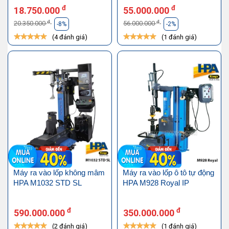
đ
đ
18.750.000
55.000.000
đ
đ
20.350.000
56.000.000
-8%
-2%
(4 đánh giá)
(1 đánh giá)
Máy ra vào lốp không mâm
Máy ra vào lốp ô tô tự động
HPA M1032 STD SL
HPA M928 Royal IP
đ
đ
590.000.000
350.000.000
(2 đánh giá)
(1 đánh giá)