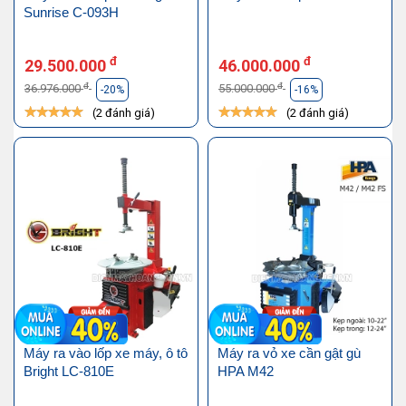
Sunrise C-093H
đ
đ
29.500.000
46.000.000
đ
đ
36.976.000
55.000.000
-20%
-16%
(2 đánh giá)
(2 đánh giá)
Máy ra vào lốp xe máy, ô tô
Máy ra vỏ xe cần gật gù
Bright LC-810E
HPA M42