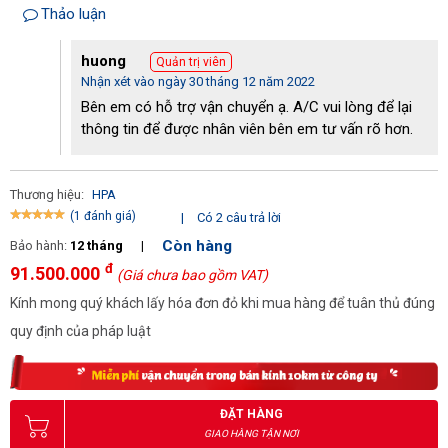
Thảo luận
huong
Quản trị viên
Nhận xét vào ngày 30 tháng 12 năm 2022
Bên em có hỗ trợ vận chuyển ạ. A/C vui lòng để lại
thông tin để được nhân viên bên em tư vấn rõ hơn.
Thương hiệu:
HPA
(1 đánh giá)
|
Có 2 câu trả lời
Còn hàng
Bảo hành:
12 tháng
|
đ
91.500.000
(Giá chưa bao gồm VAT)
Kính mong quý khách lấy hóa đơn đỏ khi mua hàng để tuân thủ đúng
quy định của pháp luật
ĐẶT HÀNG
GIAO HÀNG TẬN NƠI