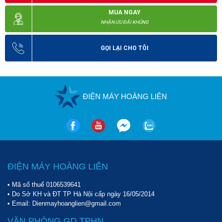
MUA NGAY
NHẬN ƯU ĐÃI KHỦNG
GỌI LẠI CHO TÔI
ĐIỆN MÁY HOÀNG LIÊN
ĐIỆN MÁY HOÀNG LIÊN
• Mã số thuế 0106539641
• Do Sở KH và ĐT TP Hà Nội cấp ngày 16/05/2014
• Email: Dienmayhoanglien@gmail.com
VĂN PHÒNG GD.TPHN