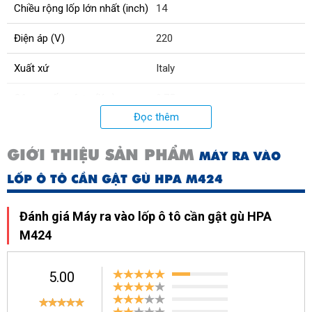
Chiều rộng lốp lớn nhất (inch)
14
Điện áp (V)
220
Xuất xứ
Italy
Công suất mô tơ (Kw)
0.75
Đọc thêm
Độ mở lưỡi ép mép lốp (mm)
380
GIỚI THIỆU SẢN PHẨM
MÁY RA VÀO
Công suất mô tơ (phiên bản 2
0.9
;
1.2
tốc độ) (kW)
LỐP Ô TÔ CẦN GẬT GÙ HPA M424
Trọng lượng máy (kg)
250
Đánh giá Máy ra vào lốp ô tô cần gật gù HPA
Lực tự định tâm tối đa (N.m)
1200
M424
5.00