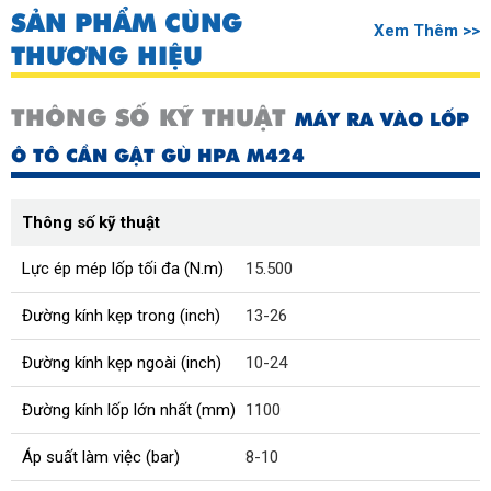
SẢN PHẨM CÙNG
Xem Thêm >>
THƯƠNG HIỆU
THÔNG SỐ KỸ THUẬT
MÁY RA VÀO LỐP
Ô TÔ CẦN GẬT GÙ HPA M424
Thông số kỹ thuật
Lực ép mép lốp tối đa (N.m)
15.500
Đường kính kẹp trong (inch)
13-26
Đường kính kẹp ngoài (inch)
10-24
Đường kính lốp lớn nhất (mm)
1100
Áp suất làm việc (bar)
8-10