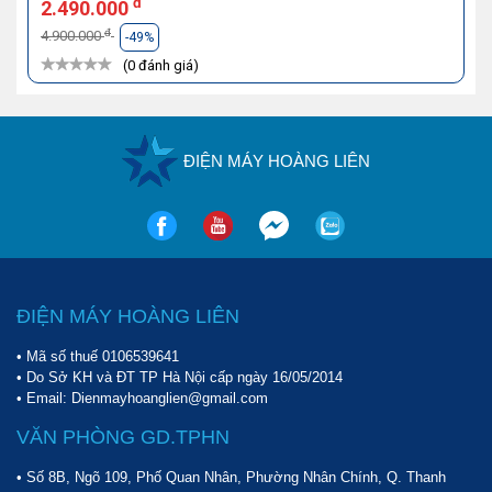
đ
2.490.000
đ
4.900.000
-49%
(0 đánh giá)
ĐIỆN MÁY HOÀNG LIÊN
ĐIỆN MÁY HOÀNG LIÊN
• Mã số thuế 0106539641
• Do Sở KH và ĐT TP Hà Nội cấp ngày 16/05/2014
• Email: Dienmayhoanglien@gmail.com
VĂN PHÒNG GD.TPHN
• Số 8B, Ngõ 109, Phố Quan Nhân, Phường Nhân Chính, Q. Thanh