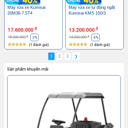
Máy rửa xe Kumisai
Máy rửa xe tự động ngắt
20M36-7.5T4
Kumisai KMS 150/3
đ
đ
17.600.000
13.200.000
đ
đ
18.000.000
14.000.000
-2%
-6%
(1 đánh giá)
(1 đánh giá)
1
2
3
❯
Sản phẩm khuyến mãi