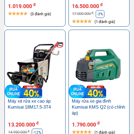
đ
đ
1.019.000
16.500.000
đ
17.000.000
(3 đánh giá)
-3%
(1 đánh giá)
Máy xịt rửa xe cao áp
Máy rửa xe gia đình
Kumisai 18M17.5-3T4
Kumisai KMS Q2 (có chỉnh
áp)
đ
đ
13.200.000
1.790.000
đ
14.950.000
(1 đánh giá)
-12%