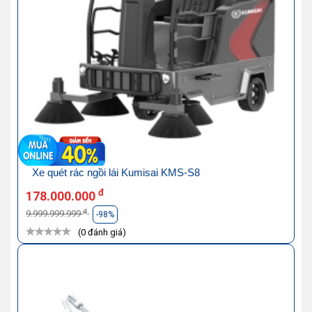
Xe quét rác ngồi lái Kumisai KMS-S8
đ
178.000.000
đ
9.999.999.999
-98%
(0 đánh giá)