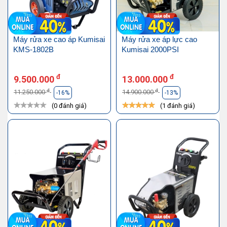
Máy rửa xe cao áp Kumisai
Máy rửa xe áp lực cao
KMS-1802B
Kumisai 2000PSI
đ
đ
9.500.000
13.000.000
đ
đ
11.250.000
14.900.000
-16%
-13%
(0 đánh giá)
(1 đánh giá)