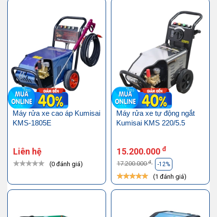
Máy rửa xe cao áp Kumisai
Máy rửa xe tự động ngắt
KMS-1805E
Kumisai KMS 220/5.5
đ
Liên hệ
15.200.000
đ
17.200.000
(0 đánh giá)
-12%
(1 đánh giá)