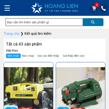
0
☰
Trang chủ
❯
Kết quả tìm kiếm
Tất cả 43 sản phẩm
Xếp theo:
Mới nhất
Bán chạy
Giá cao đến thấp
Giá thấp đến cao