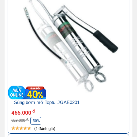
Súng bơm mỡ Toptul JGAE0201
đ
465.000
đ
923.000
-50%
(1 đánh giá)