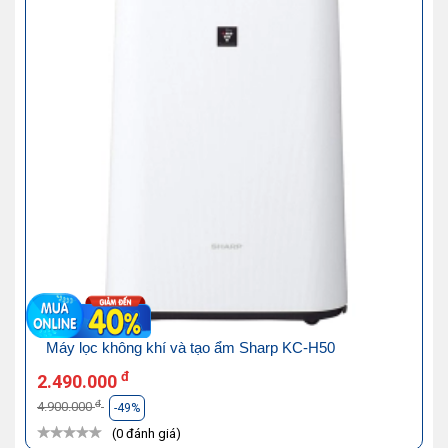
Máy lọc không khí và tạo ẩm Sharp KC-H50
đ
2.490.000
đ
4.900.000
-49%
(0 đánh giá)