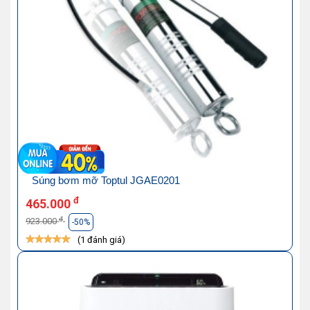
Súng bơm mỡ Toptul JGAE0201
đ
465.000
đ
923.000
-50%
(1 đánh giá)