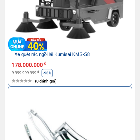
Xe quét rác ngồi lái Kumisai KMS-S8
đ
178.000.000
đ
9.999.999.999
-98%
(0 đánh giá)