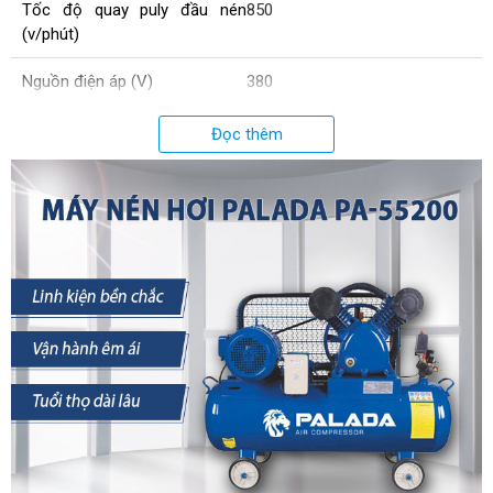
Tốc độ quay puly đầu nén
850
(v/phút)
Nguồn điện áp (V)
380
Kích thước sản phẩm (cm)
130x52x106
Đọc thêm
Áp lực tối đa (kg/cm2)
10
Kích thước xy lanh (Ø)
80x2
Xuất xứ
Chính hãng