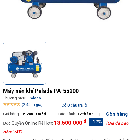
Máy nén khí Palada PA-55200
Thương hiệu:
Palada
(2 đánh giá)
|
Có 0 câu trả lời
đ
Còn hàng
Giá hãng:
16.200.000
đ
|
Bảo hành:
12 tháng
|
đ
-17%
13.500.000
Độc Quyền Online Rẻ Hơn:
(Giá đã bao
gồm VAT)