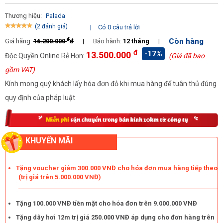
sản xuất bằng công nghệ hiện đại, ráp nối chặt chẽ, chính xác từ
Thương hiệu:
Palada
những vật liệu cao cấp độ bền cao nên máy có khả năng chống
(2 đánh giá)
|
Có 0 câu trả lời
chịu tốt trước tác động của ngoại lực và điều kiện môi trường
làm việc khắc nghiệt, cho tuổi thọ cao, ít phát sinh sự cố không
đ
Còn hàng
Giá hãng:
16.200.000
đ
|
Bảo hành:
12 tháng
|
mong muốn, vừa giúp tiết kiệm chi phí sửa chữa lại đảm bảo an
đ
-17%
13.500.000
Độc Quyền Online Rẻ Hơn:
(Giá đã bao
toàn trong quá trình sử dụng.
gồm VAT)
Lời khuyên khi vận hành máy nén khí Palada PA-55200
Kính mong quý khách lấy hóa đơn đỏ khi mua hàng để tuân thủ đúng
quy định của pháp luật
KHUYẾN MÃI
Tặng voucher giảm 300.000 VNĐ cho hóa đơn mua hàng tiếp theo
(trị giá trên 5.000.000 VNĐ)
Tặng 100.000 VNĐ tiền mặt cho hóa đơn trên 9.000.000 VNĐ
Tặng dây hơi 12m trị giá 250.000 VNĐ áp dụng cho đơn hàng trên