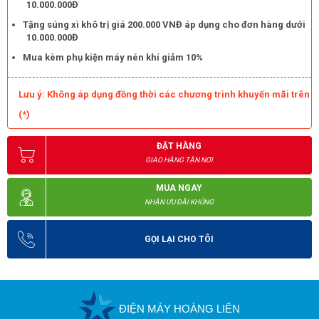
10.000.000Đ
Tặng súng xì khô trị giá 200.000 VNĐ áp dụng cho đơn hàng dưới
10.000.000Đ
Mua kèm phụ kiện máy nén khí giảm 10%
Lưu ý: Không áp dụng đồng thời các chương trình khuyến mãi trên
(*)
Cách giúp máy bơm nén hoạt động ổn định và kéo dài tuổi thọ
ĐẶT HÀNG
Vì sao nên mua máy nén khí Palada PA-55200 tại Điện máy
GIAO HÀNG TẬN NƠI
Hoàng Liên?
MUA NGAY
- Hoàng Liên là đơn vị cung cấp
máy nén hơi
, thiết bị máy móc
NHẬN ƯU ĐÃI KHỦNG
công nghiệp chính hãng đang được chính người tiêu dùng đánh
giá cao.
GỌI LẠI CHO TÔI
- Chúng tôi cam kết đưa ra mức giá hấp dẫn nhất.
- Chế độ bảo hành rõ ràng.
- Đội ngũ nhân viên bán hàng chuyên nghiệp, sẵn sàng giải đáp
mọi thắc mắc của khách hàng.
ĐIỆN MÁY HOÀNG LIÊN