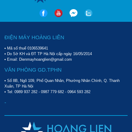
- Hiện nay, Hoàng Liên đang có rất nhiều chương trình khuyến
mại dạnh cho khách mua hàng, đặc biệt là miễn phí vận chuyển
cho các đơn hàng máy móc trong nội thành Hà Nội.
Qúy khách hàng có nhu cầu mua máy nén khí Palada PA-55200
hay còn bất kỳ câu hỏi nào liên quan đến sản phẩm cần được tư
ĐIỆN MÁY HOÀNG LIÊN
vấn, giải đáp xin vui lòng liên hệ số hotline
0987.779.682
của
chúng tôi để được hỗ trợ nhanh chóng, miễn phí.
• Mã số thuế 0106539641
• Do Sở KH và ĐT TP Hà Nội cấp ngày 16/05/2014
• Email: Dienmayhoanglien@gmail.com
VĂN PHÒNG GD.TPHN
• Số 8B, Ngõ 109, Phố Quan Nhân, Phường Nhân Chính, Q. Thanh
Xuân, TP Hà Nội
• Tel:
0989 937 282
-
0987 779 682
-
0964 593 282
-