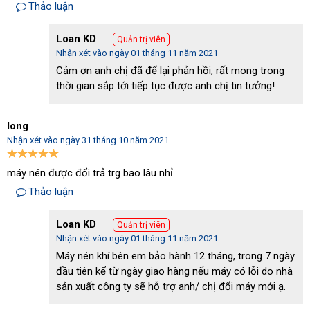
Thảo luận
Loan KD
Quản trị viên
Nhận xét vào ngày 01 tháng 11 năm 2021
Cảm ơn anh chị đã để lại phản hồi, rất mong trong
Cấu tạo của máy nén hơi Palada PA-55200
thời gian sắp tới tiếp tục được anh chị tin tưởng!
Lý do máy nén khí Palada PA-55200 được ưa chuộng
long
- Máy sở hữu thiết kế gọn gàng, kích thước 130x52x106 và dung
Nhận xét vào ngày 31 tháng 10 năm 2021
tích bình chứa khí nén là 200 lít, không chiếm nhiều diện tích trong
không gian nhà xưởng sản xuất, tiệm sửa xe công nghiệp.
máy nén được đổi trả trg bao lâu nhỉ
- Bên cạnh đó, dù có trọng lượng khá nặng là 156kg nhưng bạn
Thảo luận
lại không cần lo lắng vì di chuyển máy khó khăn vì máy đã được
trang bị trang bị bánh xe di chuyển 4 chiều tiện lợi.
Loan KD
Quản trị viên
- Khi sử dụng model máy nén hơi Palada PA-55200, quý khách
Nhận xét vào ngày 01 tháng 11 năm 2021
không cần phải lo lắng tới việc mất nhiều công sức di chuyển khi
Máy nén khí bên em bảo hành 12 tháng, trong 7 ngày
vận hành cũng như bảo quản vì máy được trang bị bánh xe linh
đầu tiên kể từ ngày giao hàng nếu máy có lỗi do nhà
hoạt, phù hợp để đưa đến mọi không gian phục vụ công việc.
sản xuất công ty sẽ hỗ trợ anh/ chị đổi máy mới ạ.
- Đồng thời, các linh kiện của model Palada PA-55200 đều được