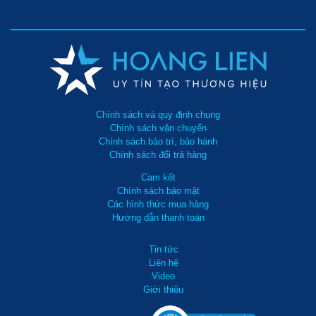
Xem
TM-W-
4
360
180
9.600.000
thêm
0.36/8-180L
Fusheng D-
Xem
2
294
70
10.920.000
3F
thêm
Kumisai
Xem
7.5
1118
200
11.200.000
KMS-75200
thêm
Chính sách và quy định chung
Kumisai
Xem
Chính sách vận chuyển
4
360
200
11.500.000
KMS-4200
thêm
Chính sách bảo trì, bảo hành
Chính sách đổi trả hàng
Palada PA-
Xem
4
360
200
11.500.000
4200
thêm
Cam kết
Chính sách bảo mật
Puma PX-
Xem
1
160
88
12.300.000
Các hình thức mua hàng
190
thêm
Hướng dẫn thanh toán
Pegasus
Xem
TM-V-0.6/8-
5.5
600
330
13.200.000
Tin tức
thêm
330L
Liên hệ
Video
Kumisai
Xem
5.5
600
200
13.500.000
Giới thiệu
KMS-55200
thêm