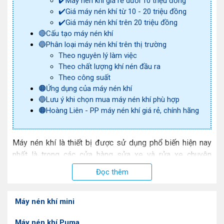
✔️Máy nén khí giá rẻ dưới 10 triệu đồng
✔️Giá máy nén khí từ 10 - 20 triệu đồng
✔️Giá máy nén khí trên 20 triệu đồng
🔴Cấu tạo máy nén khí
🔵Phân loại máy nén khí trên thị trường
Theo nguyên lý làm việc
Theo chất lượng khí nén đầu ra
Theo công suất
🟠Ứng dụng của máy nén khí
🔵Lưu ý khi chọn mua máy nén khí phù hợp
🟠Hoàng Liên - PP máy nén khí giá rẻ, chính hãng
Máy nén khí
là thiết bị được sử dụng phổ biến hiện nay
nhất là trong các cửa hàng sửa xe và rửa xe chuyên
nghiệp. Tham khảo “ngay và luôn” bảng báo giá máy nén
Đọc thêm
khí dưới đây để có quyết định chọn mua phù hợp nhất.
🟠Báo giá máy nén khí
Máy nén khí mini
Các sản phẩm máy nén không khí không chỉ có nhiều thiết
Máy nén khí Puma