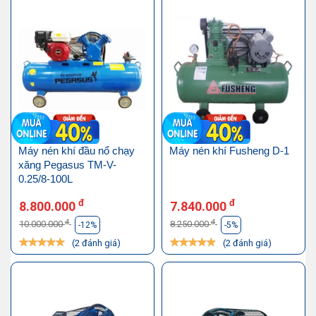
Máy nén khí đầu nổ chạy
Máy nén khí Fusheng D-1
xăng Pegasus TM-V-
0.25/8-100L
đ
đ
8.800.000
7.840.000
đ
đ
10.000.000
8.250.000
-12%
-5%
(2 đánh giá)
(2 đánh giá)