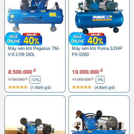
Máy nén khí Pegasus TM-
Máy nén khí Puma 1/2HP
V-0.17/8-180L
PX-0260
đ
đ
8.500.000
10.000.000
đ
đ
9.700.000
11.000.000
-12%
-9%
(1 đánh giá)
(4 đánh giá)