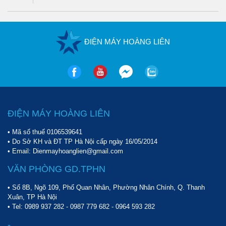
Pegasus
TM- V-
Xem
3
250
180
9.300.000
0.25/12.5-
thêm
180L
ĐIỆN MÁY HOÀNG LIÊN
Palada PA-
Xem
4
360
150
9.500.000
4150
thêm
Puma PX-
Xem
0.5
105
58
10.000.000
0260
thêm
ĐIỆN MÁY HOÀNG LIÊN
✔️Giá máy nén khí từ 10 - 20 triệu đồng
• Mã số thuế 0106539641
Dung
Lưu
Chi
• Do Sở KH và ĐT TP Hà Nội cấp ngày 16/05/2014
Công
tích
• Email: Dienmayhoanglien@gmail.com
lượng
Giá bán
tiết
Model
suất
bình
khí
(VNĐ)
sản
VĂN PHÒNG GD.TPHN
(HP)
chứa
(L/P)
phẩm
(L)
• Số 8B, Ngõ 109, Phố Quan Nhân, Phường Nhân Chính, Q. Thanh
Puma PK-
Xem
Xuân, TP Hà Nội
0.5
105
58
10.500.000
• Tel:
0989 937 282
-
0987 779 682
-
0964 593 282
0260(1/2HP)
thêm
Pegasus
-