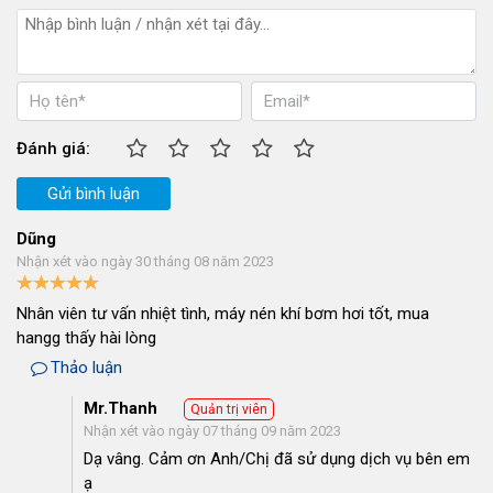
Kumisai
Xem
3
465
70
5.405.000
KMS-370
thêm
Kumisai
Xem
1.5
250
70
5.500.000
KMS-1570
thêm
Palada PA-
Xem
3
465
70
5.520.000
370
thêm
Đánh giá:
Palada PA-
Xem
2
300
70
5.800.000
Gửi bình luận
270
thêm
Pegasus
Dũng
Xem
TM-V-
3
250
70
6.050.000
Nhận xét vào ngày 30 tháng 08 năm 2023
thêm
0.25/8-70L
Pegasus
Nhân viên tư vấn nhiệt tình, máy nén khí bơm hơi tốt, mua
Xem
TM-V-
3
250
120
8.200.000
hangg thấy hài lòng
thêm
0.25/8-120L
Thảo luận
Fusheng D-
Xem
0.5
69
33
7.840.000
Mr.Thanh
Quản trị viên
1
thêm
Nhận xét vào ngày 07 tháng 09 năm 2023
Palada PA-
Xem
Dạ vâng. Cảm ơn Anh/Chị đã sử dụng dịch vụ bên em
3
250
120
8.900.000
3120
thêm
ạ