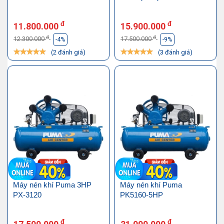
đ
đ
11.800.000
15.900.000
đ
đ
12.300.000
17.500.000
-4%
-9%
(2 đánh giá)
(3 đánh giá)
Máy nén khí Puma 3HP
Máy nén khí Puma
PX-3120
PK5160-5HP
đ
đ