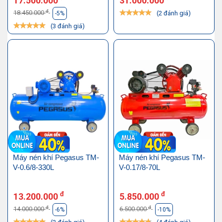
17.500.000
31.000.000
đ
18.450.000
(2 đánh giá)
-5%
(3 đánh giá)
Máy nén khí Pegasus TM-
Máy nén khí Pegasus TM-
V-0.6/8-330L
V-0.17/8-70L
đ
đ
13.200.000
5.850.000
đ
đ
14.000.000
6.500.000
-6%
-10%