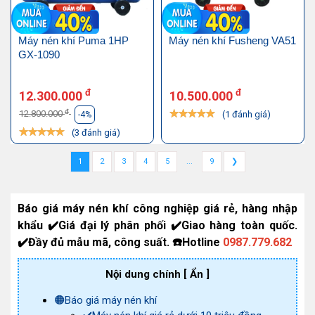
Máy nén khí Puma 1HP
Máy nén khí Fusheng VA51
GX-1090
đ
đ
12.300.000
10.500.000
đ
12.800.000
(1 đánh giá)
-4%
(3 đánh giá)
1
2
3
4
5
...
9
❯
Báo giá máy nén khí công nghiệp giá rẻ, hàng nhập
khẩu ✔️Giá đại lý phân phối ✔️Giao hàng toàn quốc.
✔️Đầy đủ mẫu mã, công suất. ☎️Hotline
0987.779.682
Nội dung chính
[ Ẩn ]
🟠Báo giá máy nén khí