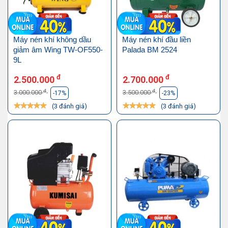
Máy nén khí không dầu
Máy nén khí đầu liền
giảm âm Wing TW-OF550-
Palada BM 2524
9L
đ
đ
2.500.000
2.700.000
đ
đ
3.000.000
3.500.000
-17%
-23%
(3 đánh giá)
(3 đánh giá)