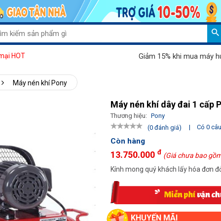
Giảm 15% khi mua máy hút bụi Pa
mại HOT
Máy nén khí Pony
Máy nén khí dây đai 1 cấp
Thương hiệu:
Pony
|
Có 0 câu 
(0 đánh giá)
Còn hàng
đ
13.750.000
(Giá chưa bao gồm
Kính mong quý khách lấy hóa đơn đỏ
KHUYẾN MÃI