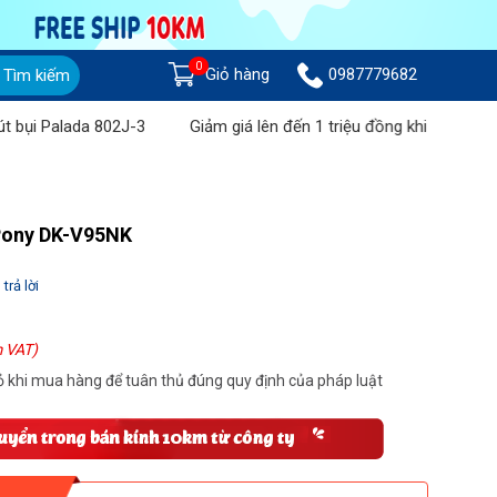
0
Giỏ hàng
0987779682
Tìm kiếm
lada 802J-3
Giảm giá lên đến 1 triệu đồng khi mua Máy chà sàn
 Pony DK-V95NK
trả lời
 VAT)
 khi mua hàng để tuân thủ đúng quy định của pháp luật