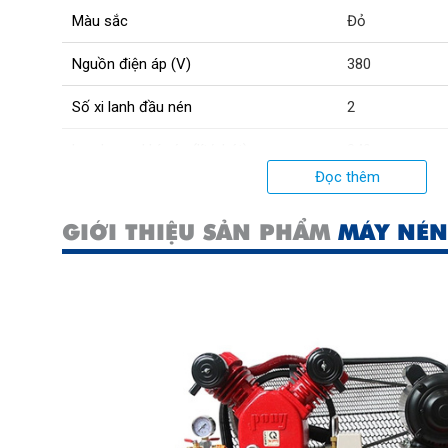
Màu sắc
Đỏ
Nguồn điện áp (V)
380
Số xi lanh đầu nén
2
Lưu lượng khí nén (lít/phút)
340
Đọc thêm
GIỚI THIỆU SẢN PHẨM
MÁY NÉN