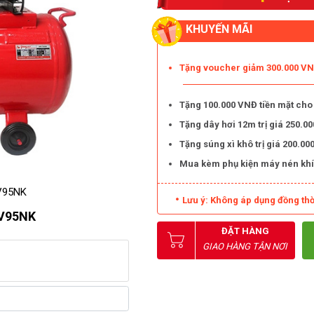
KHUYẾN MÃI
Tặng voucher giảm 300.000 VNĐ
Tặng 100.000 VNĐ tiền mặt cho
Tặng dây hơi 12m trị giá 250.
Tặng súng xì khô trị giá 200.
Mua kèm phụ kiện máy nén khí
-V95NK
Lưu ý: Không áp dụng đồng thờ
-V95NK
ĐẶT HÀNG
GIAO HÀNG TẬN NƠI