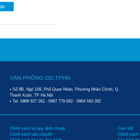
uận
VĂN PHÒNG GD.TPHN
• Số 8B, Ngõ 109, Phố Quan Nhân, Phường Nhân Chính, Q.
Thanh Xuân, TP Hà Nội
• Tel:
0989 937 282
-
0987 779 682
-
0964 593 282
Chính sách và quy định chung
Cam kết
Chính sách vận chuyển
Chính sách