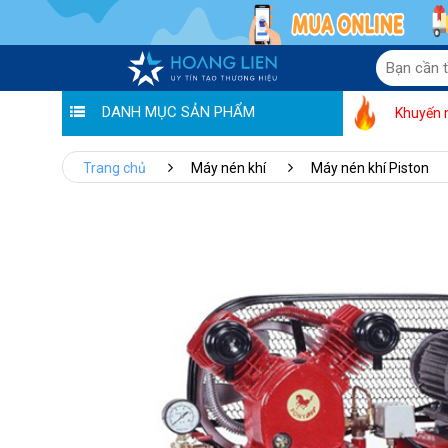
DANH MỤC SẢN PHẨM
Khuyến 
Trang chủ
Máy nén khí
Máy nén khí Piston