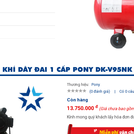
 KHÍ DÂY ĐAI 1 CẤP PONY DK-V95NK
Thương hiệu:
Pony
|
Có 0 câu 
(0 đánh giá)
Còn hàng
đ
13.750.000
(Giá chưa bao gồm
Kính mong quý khách lấy hóa đơn đỏ