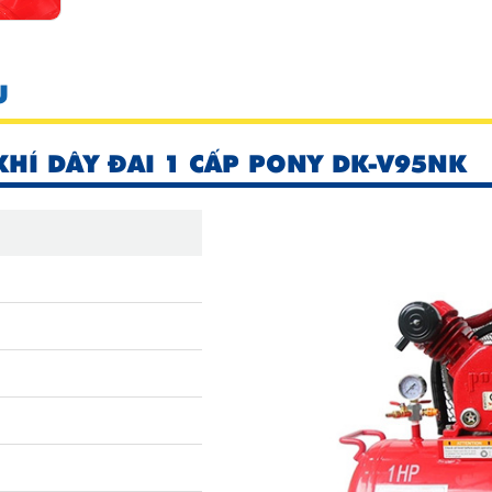
U
KHÍ DÂY ĐAI 1 CẤP PONY DK-V95NK