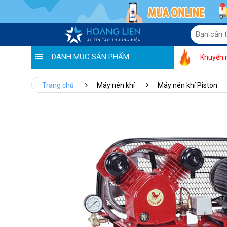
DANH MỤC SẢN PHẨM
Khuyến 
Trang chủ
Máy nén khí
Máy nén khí Piston