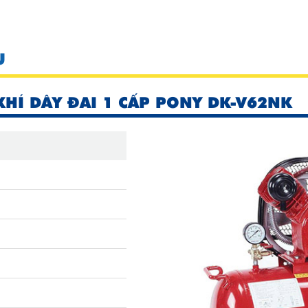
U
KHÍ DÂY ĐAI 1 CẤP PONY DK-V62NK