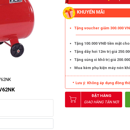
KHUYẾN MÃI
Tặng voucher giảm 300.000 VNĐ
Tặng 100.000 VNĐ tiền mặt cho
Tặng dây hơi 12m trị giá 250.
Tặng súng xì khô trị giá 200.
Mua kèm phụ kiện máy nén khí
-V62NK
Lưu ý: Không áp dụng đồng thờ
-V62NK
ĐẶT HÀNG
GIAO HÀNG TẬN NƠI