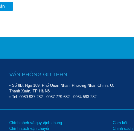
uận
VĂN PHÒNG GD.TPHN
• Số 8B, Ngõ 109, Phố Quan Nhân, Phường Nhân Chính, Q.
Thanh Xuân, TP Hà Nội
• Tel:
0989 937 282
-
0987 779 682
-
0964 593 282
Chính sách và quy định chung
Cam kết
Chính sách vận chuyển
Chính sách