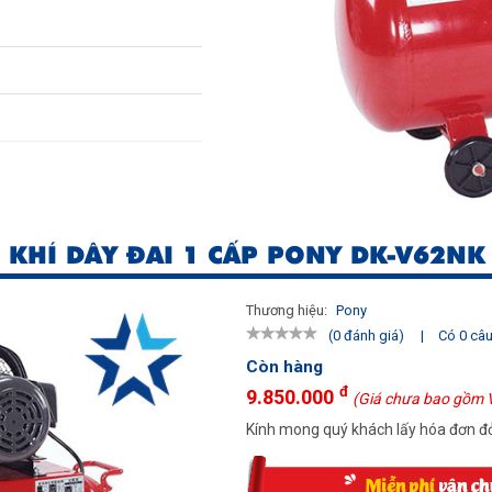
 KHÍ DÂY ĐAI 1 CẤP PONY DK-V62NK
Thương hiệu:
Pony
|
Có 0 câu 
(0 đánh giá)
Còn hàng
đ
9.850.000
(Giá chưa bao gồm 
Kính mong quý khách lấy hóa đơn đỏ