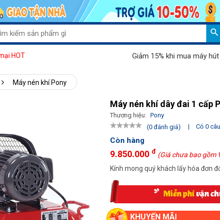
Giảm 15% khi mua máy hút bụi P
mại HOT
Máy nén khí Pony
Máy nén khí dây đai 1 cấp
Thương hiệu:
Pony
|
Có 0 câu 
(0 đánh giá)
Còn hàng
đ
9.850.000
(Giá chưa bao gồm 
Kính mong quý khách lấy hóa đơn đỏ
KHUYẾN MÃI