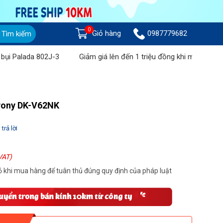
0
Giỏ hàng
0987779682
Tìm kiếm
alada 802J-3
Giảm giá lên đến 1 triệu đồng khi mua Máy chà sàn
 Pony DK-V62NK
trả lời
VAT)
 khi mua hàng để tuân thủ đúng quy định của pháp luật