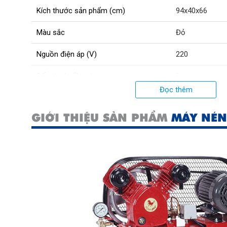
Kích thước sản phẩm (cm)
94x40x66
Màu sắc
Đỏ
Nguồn điện áp (V)
220
Số xi lanh đầu nén
2
Đọc thêm
Lưu lượng khí nén (lít/phút)
127
GIỚI THIỆU SẢN PHẨM
MÁY NÉN