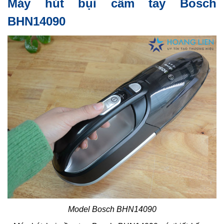
Máy hút bụi cầm tay Bosch
BHN14090
Model Bosch BHN14090