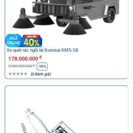
Xe quét rác ngồi lái Kumisai KMS-S8
đ
178.000.000
đ
9.999.999.999
-98%
(0 đánh giá)