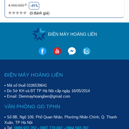
đ
4.900.000
-49%
(0 đánh giá)
ĐIỆN MÁY HOÀNG LIÊN
ĐIỆN MÁY HOÀNG LIÊN
• Mã số thuế 0106539641
• Do Sở KH và ĐT TP Hà Nội cấp ngày 16/05/2014
• Email: Dienmayhoanglien@gmail.com
VĂN PHÒNG GD.TPHN
• Số 8B, Ngõ 109, Phố Quan Nhân, Phường Nhân Chính, Q. Thanh
Xuân, TP Hà Nội
• Tel:
0989 937 282
-
0987 779 682
-
0964 593 282