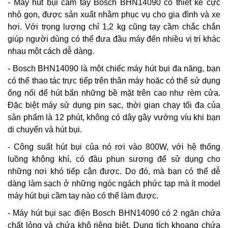
- Máy hút bụi cầm tay Bosch BHN14090 có thiết kế cực
nhỏ gọn, được sản xuất nhằm phục vụ cho gia đình và xe
hơi. Với trọng lượng chỉ 1,2 kg cũng tay cầm chắc chắn
giúp người dùng có thể đưa đầu máy đến nhiều vị trí khác
nhau một cách dễ dàng.
- Bosch BHN14090 là một chiếc máy hút bụi đa năng, bạn
có thể thao tác trực tiếp trên thân máy hoặc có thể sử dụng
ống nối để hút bẩn những bề mặt trên cao như rèm cửa.
Đặc biệt máy sử dụng pin sạc, thời gian chạy tối đa của
sản phẩm là 12 phút, không có dây gây vướng víu khi bạn
di chuyển và hút bụi.
- Công suất hút bụi của nó rơi vào 800W, với hệ thống
luồng không khí, có đầu phun sương để sử dụng cho
những nơi khó tiếp cận được. Do đó, mà bạn có thể dễ
dàng làm sạch ở những ngóc ngách phức tạp mà ít model
máy hút bụi cầm tay nào có thể làm được.
- Máy hút bụi sạc điện Bosch BHN14090 có 2 ngăn chứa
chất lỏng và chứa khô riêng biệt. Dung tích khoang chứa