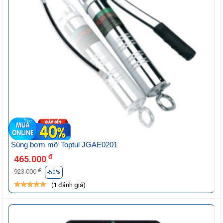
Súng bơm mỡ Toptul JGAE0201
đ
465.000
đ
923.000
-50%
(1 đánh giá)