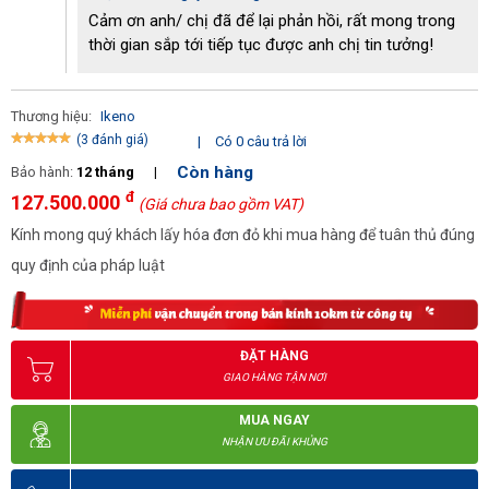
Cảm ơn anh/ chị đã để lại phản hồi, rất mong trong
thời gian sắp tới tiếp tục được anh chị tin tưởng!
Thương hiệu:
Ikeno
(3 đánh giá)
|
Có 0 câu trả lời
Còn hàng
Bảo hành:
12 tháng
|
đ
127.500.000
(Giá chưa bao gồm VAT)
Kính mong quý khách lấy hóa đơn đỏ khi mua hàng để tuân thủ đúng
quy định của pháp luật
ĐẶT HÀNG
GIAO HÀNG TẬN NƠI
MUA NGAY
NHẬN ƯU ĐÃI KHỦNG