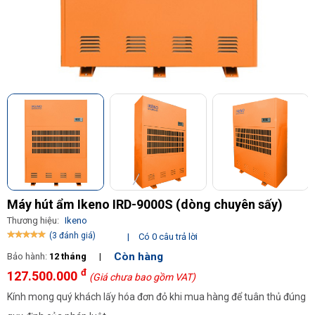
Máy hút ẩm Ikeno IRD-9000S (dòng chuyên sấy)
Thương hiệu:
Ikeno
(3 đánh giá)
|
Có 0 câu trả lời
Còn hàng
Bảo hành:
12 tháng
|
đ
127.500.000
(Giá chưa bao gồm VAT)
Kính mong quý khách lấy hóa đơn đỏ khi mua hàng để tuân thủ đúng