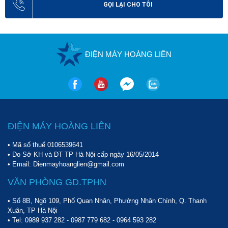
GỌI LẠI CHO TÔI
ĐIỆN MÁY HOÀNG LIÊN
ĐIỆN MÁY HOÀNG LIÊN
• Mã số thuế 0106539641
• Do Sở KH và ĐT TP Hà Nội cấp ngày 16/05/2014
• Email: Dienmayhoanglien@gmail.com
VĂN PHÒNG GD.TPHN
• Số 8B, Ngõ 109, Phố Quan Nhân, Phường Nhân Chính, Q. Thanh
Xuân, TP Hà Nội
• Tel:
0989 937 282
-
0987 779 682
-
0964 593 282