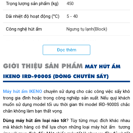
Trọng lượng sản phẩm (kg)
450
Dải nhiệt độ hoạt động (°C)
5 - 40
Công nghệ hút ẩm
Ngưng tụ lạnh(Block)
Kích thước máy (mm)
1400x645x1900
Đọc thêm
Không khí lưu hành (m3/giờ)
9000
GIỚI THIỆU SẢN PHẨM
MÁY HÚT ẨM
Nguồn điện (V/Hz)
380/50
IKENO IRD-9000S (DÒNG CHUYÊN SẤY)
Điều khiển
Điện tử với màn hình hiển thị
Máy hút ẩm IKENO
chuyên sử dụng cho các công việc sấy khô
Dải kiểm soát độ ẩm (%)
40 - 80
trong gia đình hoặc trong công nghiệp sản xuất. Nếu quý khách
muốn sử dụng model tối ưu thời gian thì model IRD-9000S chắc
Công suất hút ẩm (l/ngày)
900
chắn không làm bạn thất vọng.
Màng lọc không khí
Có (màng thô lọc bụi)
Dùng máy hút ẩm loại nào tốt
? Tùy từng mục đích khác nhau
mà khách hàng có thể lựa chọn những loại máy hút ẩm tương