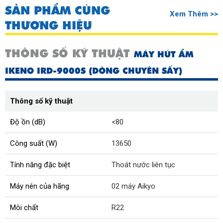
SẢN PHẨM CÙNG
Xem Thêm >>
THƯƠNG HIỆU
THÔNG SỐ KỸ THUẬT
MÁY HÚT ẨM
IKENO IRD-9000S (DÒNG CHUYÊN SẤY)
Thông số kỹ thuật
Độ ồn (dB)
<80
Công suất (W)
13650
Tính năng đặc biệt
Thoát nước liên tục
Máy nén của hãng
02 máy Aikyo
Môi chất
R22