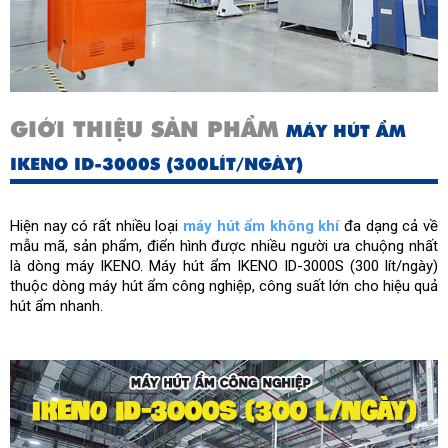
Xuất xứ
Việt Nam
Diện tích sử dụng (m²)
200
Công suất hút ẩm (l/ngày)
300
GIỚI THIỆU SẢN PHẨM
MÁY HÚT ẨM
IKENO ID-3000S (300LÍT/NGÀY)
Hiện nay có rất nhiều loại 
máy hút ẩm không khí
 đa dạng cả về 
mẫu mã, sản phẩm, điển hình được nhiều người ưa chuộng nhất 
là dòng máy IKENO. Máy hút ẩm IKENO ID-3000S (300 lít/ngày) 
thuộc dòng máy hút ẩm công nghiệp
, công suất lớn cho hiệu quả 
hút ẩm nhanh.