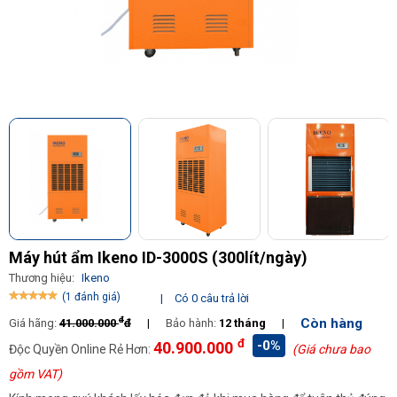
Máy hút ẩm Ikeno ID-3000S (300lít/ngày)
Thương hiệu:
Ikeno
(1 đánh giá)
|
Có 0 câu trả lời
đ
Còn hàng
Giá hãng:
41.000.000
đ
|
Bảo hành:
12 tháng
|
đ
-0%
40.900.000
Độc Quyền Online Rẻ Hơn:
(Giá chưa bao
gồm VAT)