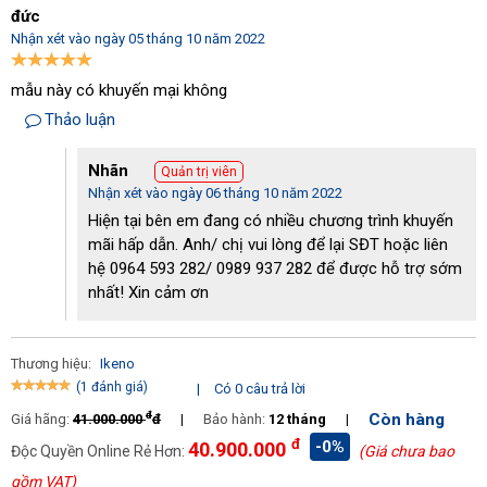
đức
Nhận xét vào ngày 05 tháng 10 năm 2022
mẫu này có khuyến mại không
Màn hình LED dễ thao tác
Thảo luận
Bảng điều khiển bao gồm màn hình LED và các nút bấm đơn giản 
khiến ngay cả những người lần đầu tiên tiếp xúc với máy cũng có 
Nhãn
Quản trị viên
thể dễ dàng vận hành. Ngoài ra, máy cũng được trang bị thêm 
Nhận xét vào ngày 06 tháng 10 năm 2022
các tính năng hiện đại tự động bật - tắt theo độ ẩm thực tế của 
Hiện tại bên em đang có nhiều chương trình khuyến
không gian hay hẹn giờ hút ẩm giúp giảm tối đa các thao tác điều 
mãi hấp dẫn. Anh/ chị vui lòng để lại SĐT hoặc liên
khiển cũng là một điểm cộng lớn của sản phẩm này.
hệ 0964 593 282/ 0989 937 282 để được hỗ trợ sớm
Máy hút ẩm IKENO ID-3000S (300 lít/ngày)
 được đánh giá là 
nhất! Xin cảm ơn
phù hợp và hoạt động hiệu quả trong không gian có diện tích 1-
2
200 m
.
Thương hiệu:
Ikeno
Tại sao nên đầu tư Máy hút ẩm công nghiệp IKENO ID-3000S 
(1 đánh giá)
|
Có 0 câu trả lời
(300 lít/ngày)?
đ
Còn hàng
Giá hãng:
41.000.000
đ
|
Bảo hành:
12 tháng
|
Việt Nam là một quốc gia nằm trong vùng khí hậu nhiệt đới gió 
đ
-0%
40.900.000
mùa ẩm với đặc trưng nóng ẩm quanh năm. Đây là điều kiện lý 
Độc Quyền Online Rẻ Hơn:
(Giá chưa bao
tưởng để phát triển nông nghiệp nhưng nó đồng thời cũng là tác 
gồm VAT)