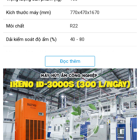
Kích thước máy (mm)
770x470x1670
Môi chất
R22
Dải kiểm soát độ ẩm (%)
40 - 80
Màng lọc không khí
Có (màng thô lọc bụi)
Đọc thêm
Công nghệ hút ẩm
Ngưng tụ lạnh
Tính năng đặc biệt
Thoát nước liên tục
Công suất (W)
4350
Độ ồn (dB)
72
Dải nhiệt độ hoạt động (°C)
5 - 40
Bánh xe di chuyển
Có