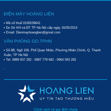
triển và sinh sôi, làm giảm một phần đáng kể sản lượng nông 
nghiệp của nước ta. Chính vì vậy, việc sở hữu 
máy hút ẩm công 
ĐIỆN MÁY HOÀNG LIÊN
nghiệp
 rất được chú trọng nhờ những hiệu quả về mặt kinh tế 
mà sản phẩm này đem lại.
• Mã số thuế 0106539641
• Do Sở KH và ĐT TP Hà Nội cấp ngày 16/05/2014
Ứng dụng của Máy hút ẩm công nghiệp IKENO ID-3000S 
• Email: Dienmayhoanglien@gmail.com
(300 lít/ngày)
VĂN PHÒNG GD.TPHN
Nhờ khả năng hút ẩm vượt trội, bạn có thể sử dụng sản phẩm 
này để phục vụ những nhu cầu sau:
• Số 8B, Ngõ 109, Phố Quan Nhân, Phường Nhân Chính, Q. Thanh
Xuân, TP Hà Nội
Kiểm soát độ ẩm trong nhà xưởng: Hạn chế tình trạng oxy 
• Tel:
0989 937 282
-
0987 779 682
-
0964 593 282
hóa và đảm bảo tuổi thọ của thiết bị máy móc và thiết bị 
điện tử. Ngoài ra việc kiểm soát độ ẩm cũng giúp đảm 
-
bảo cho sức khỏe của người lao động, giữ gìn một môi 
trường làm việc an toàn, hiệu quả.
Chính sách và quy định chung