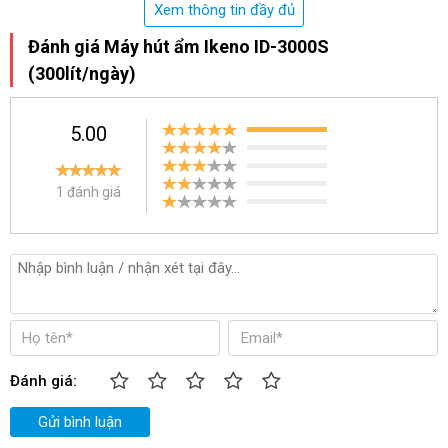
o
mức độ kiểm soát độ ẩm tối đa đạt 80% ở nhiệt độ 30
C. Không 
Xem thông tin đầy đủ
chỉ vậy công nghệ hút ẩm này cũng được đánh giá là tiết kiệm 
Đánh giá Máy hút ẩm Ikeno ID-3000S
được khá nhiều điện năng và phù hợp với điều kiện thời tiết của 
nước ta.
(300lít/ngày)
Thiết kế máy tối giản, gọn nhẹ cũng được nhiều khách hàng đánh 
giá cao. Bạn có thể dễ dàng lưu trữ và vận hành sản phẩm trong 
5.00
các không gian vừa và nhỏ. Không chỉ vậy, mẫu máy hút ẩm công 
nghiệp này cũng được tích hợp bánh xe điều hướng giúp việc di 
chuyển máy trên các mặt sàn thật đơn giản và nhẹ nhàng.
1 đánh giá
Đánh giá:
Gửi bình luận