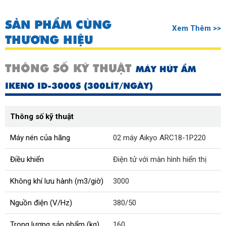
SẢN PHẨM CÙNG
Xem Thêm >>
THƯƠNG HIỆU
THÔNG SỐ KỸ THUẬT
MÁY HÚT ẨM
IKENO ID-3000S (300LÍT/NGÀY)
Thông số kỹ thuật
Máy nén của hãng
02 máy Aikyo ARC18-1P220
Điều khiển
Điện tử với màn hình hiển thị
Không khí lưu hành (m3/giờ)
3000
Nguồn điện (V/Hz)
380/50
Trọng lượng sản phẩm (kg)
160