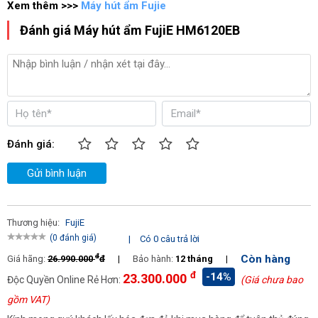
Hiển thị độ ẩm
Độ ẩm thực tế và độ ẩm cài
Xem thêm >>>
Máy hút ẩm Fujie
đặt
Đánh giá Máy hút ẩm FujiE HM6120EB
Tính năng đặc biệt
Tự động xả tuyết
;
Thoát nước
liên tục
Độ ồn (dB)
55
Điều khiển
Điện tử
;
Cơ
Đánh giá:
Bánh xe di chuyển
Có
Gửi bình luận
Diện tích sử dụng (m²)
100
Không khí lưu hành (m3/giờ)
700
Thương hiệu:
FujiE
(0 đánh giá)
|
Có 0 câu trả lời
đ
Còn hàng
Giá hãng:
26.990.000
đ
|
Bảo hành:
12 tháng
|
đ
-14%
23.300.000
Độc Quyền Online Rẻ Hơn:
(Giá chưa bao
gồm VAT)