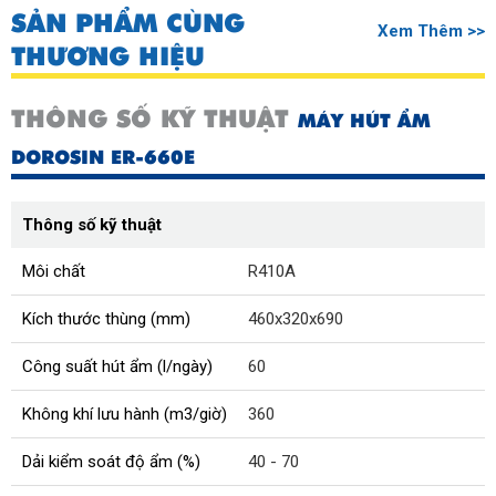
SẢN PHẨM CÙNG
Xem Thêm >>
THƯƠNG HIỆU
THÔNG SỐ KỸ THUẬT
MÁY HÚT ẨM
DOROSIN ER-660E
Thông số kỹ thuật
Môi chất
R410A
Kích thước thùng (mm)
460x320x690
Công suất hút ẩm (l/ngày)
60
Không khí lưu hành (m3/giờ)
360
Dải kiểm soát độ ẩm (%)
40 - 70