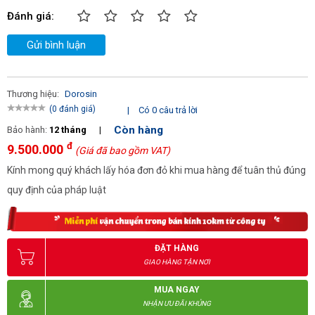
Đánh giá:
Gửi bình luận
Thương hiệu:
Dorosin
(0 đánh giá)
|
Có 0 câu trả lời
Còn hàng
Bảo hành:
12 tháng
|
đ
9.500.000
(Giá đã bao gồm VAT)
Kính mong quý khách lấy hóa đơn đỏ khi mua hàng để tuân thủ đúng
quy định của pháp luật
ĐẶT HÀNG
GIAO HÀNG TẬN NƠI
MUA NGAY
NHẬN ƯU ĐÃI KHỦNG