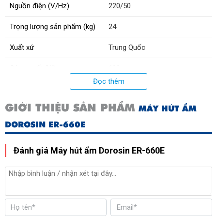
Nguồn điện (V/Hz)
220/50
Trọng lượng sản phẩm (kg)
24
Xuất xứ
Trung Quốc
Công suất (W)
680
Đọc thêm
Độ ồn (dB)
41
GIỚI THIỆU SẢN PHẨM
MÁY HÚT ẨM
Loại máy nén
Panasonic
DOROSIN ER-660E
Diện tích sử dụng (m²)
50 - 100
Đánh giá Máy hút ẩm Dorosin ER-660E
Kích thước máy (mm)
420x280x620
Dải nhiệt độ hoạt động (°C)
5 - 38