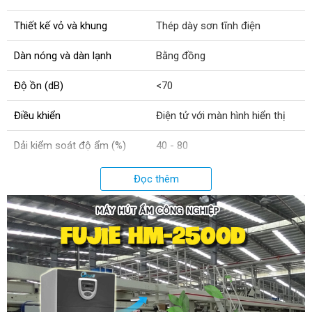
Thiết kế vỏ và khung
Thép dày sơn tĩnh điện
Dàn nóng và dàn lạnh
Bằng đồng
Độ ồn (dB)
<70
Điều khiển
Điện tử với màn hình hiển thị
Dải kiểm soát độ ẩm (%)
40 - 80
Xả nước liên tục qua ống dẫn
Có
Đọc thêm
Xuất xứ
Trung Quốc
Trọng lượng sản phẩm (kg)
168
Không khí lưu hành (m3/giờ)
2700
Công suất (W)
3462