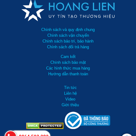
2500DN
Việc lắp đặt Máy hút ẩm công nghiệp Fujie HM-2500DN cần được 
thực hiện bởi kỹ thuật viên. Máy sử dụng điện 3 pha nên cần phải 
chú ý đấu nối chính xác để tránh bị lỗi, máy không có bình chứa 
nước thải mà nước chảy trực tiếp ra bên ngoài nên phải làm 
Chính sách và quy định chung
đường thoát nước. Nên đặt sản phẩm ở nơi bằng phẳng, cửa hút 
Chính sách vận chuyển
gió hướng ra không gian cần hút ẩm và không bị vật cản quá gần 
Chính sách bảo trì, bảo hành
cản trở.
Chính sách đổi trả hàng
Cam kết
Chính sách bảo mật
Các hình thức mua hàng
Hướng dẫn thanh toán
Tin tức
Liên hệ
Video
Giới thiệu