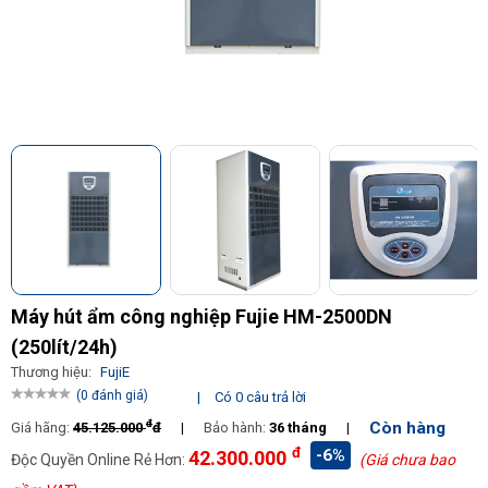
Máy hút ẩm công nghiệp Fujie HM-2500DN
(250lít/24h)
Thương hiệu:
FujiE
(0 đánh giá)
|
Có 0 câu trả lời
đ
Còn hàng
Giá hãng:
45.125.000
đ
|
Bảo hành:
36 tháng
|
đ
-6%
42.300.000
Độc Quyền Online Rẻ Hơn:
(Giá chưa bao