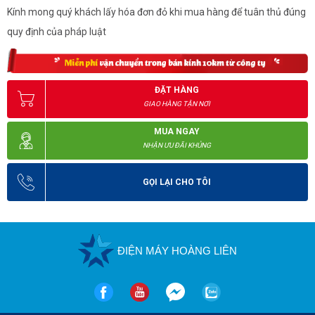
Kính mong quý khách lấy hóa đơn đỏ khi mua hàng để tuân thủ đúng
quy định của pháp luật
ĐẶT HÀNG
GIAO HÀNG TẬN NƠI
MUA NGAY
NHẬN ƯU ĐÃI KHỦNG
GỌI LẠI CHO TÔI
ĐIỆN MÁY HOÀNG LIÊN