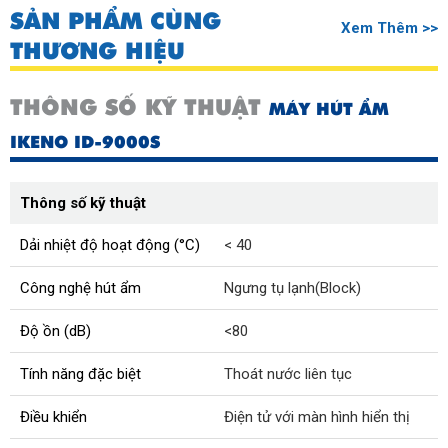
SẢN PHẨM CÙNG
Xem Thêm >>
THƯƠNG HIỆU
THÔNG SỐ KỸ THUẬT
MÁY HÚT ẨM
IKENO ID-9000S
Thông số kỹ thuật
Dải nhiệt độ hoạt động (°C)
< 40
Công nghệ hút ẩm
Ngưng tụ lạnh(Block)
Độ ồn (dB)
<80
Tính năng đặc biệt
Thoát nước liên tục
Điều khiển
Điện tử với màn hình hiển thị