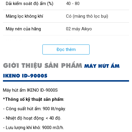
Dải kiểm soát độ ẩm (%)
40 - 80
Màng lọc không khí
Có (màng thô lọc bụi)
Máy nén của hãng
02 máy Aikyo
Môi chất
R22
Đọc thêm
Kích thước máy (mm)
1400x645x1900
GIỚI THIỆU SẢN PHẨM
MÁY HÚT ẨM
Công suất (W)
13950
IKENO ID-9000S
Xuất xứ
Nhật Bản
Máy hút ẩm IKENO ID-9000S
Trọng lượng sản phẩm (kg)
450
*
Thông số kỹ thuật sản phẩm
:
Nguồn điện (V/Hz)
380/50
- Công suất hút ẩm: 900 lít/ngày.
Không khí lưu hành (m3/giờ)
9000
- Nhiệt độ hoạt động: < 40 độ.
- Lưu lượng khí khô: 9000 m3/h.
Công suất hút ẩm (l/ngày)
900