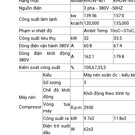
Hạng mục
Model
KHOW-40T
KHOW-45
Nguồn điện
3 pha - 380V -50HZ
kw
139.56
157.0
Công suất làm lạnh
kcal/h
120,000
135,000
Phạm vi nhiệt độ
Ambit Temp. 10oC~37oC; 
Công suất tiêu thụ
kW
32
35.5
Dòng điện vận hành 380V
A
60.8
67.4
Dòng điện khởi động
A
162.1
179.8
380V
Kiểm soát công suất
%
100,67,33,3
Kiểu
Máy nén xoắn ốc - kiểu kí
Số lượng
3
Chế độ khởi
Khởi động theo trình tự
động
Máy nén
Vòng tua
Compresor
R.p.m
2950
máy
Công suất ra
kW
9.7x3
11.8x3
Điện trở sưởi
W
62x3
dầu