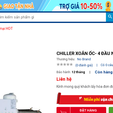
Giảm
mại HOT
CHILLER XOẮN ỐC- 4 ĐẦU 
Thương hiệu:
No Brand
|
Có 0 câu 
(0 đánh giá)
Còn hàng
Bảo hành:
12 tháng
|
Liên hệ
Kính mong quý khách lấy hóa đơn đỏ
ĐẶT HÀNG