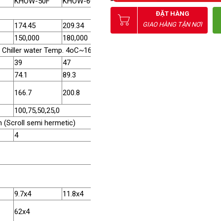
T
KHOW-50F
KHOW-60F
ĐẶT HÀNG
GIAO HÀNG TẬN NƠI
174.45
209.34
150,000
180,000
Chiller water Temp. 4oC~16oC
39
47
74.1
89.3
166.7
200.8
100,75,50,25,0
n (Scroll semi hermetic)
4
9.7x4
11.8x4
62x4