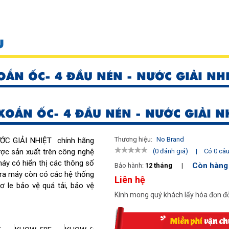
U
OẮN ỐC- 4 ĐẦU NÉN - NƯỚC GIẢI NH
XOẮN ỐC- 4 ĐẦU NÉN - NƯỚC GIẢI N
Thương hiệu:
No Brand
C GIẢI NHIỆT chính hãng
ợc sản xuất trên công nghệ
|
Có 0 câu 
(0 đánh giá)
 máy có hiển thị các thông số
Còn hàng
Bảo hành:
12 tháng
|
i ra máy còn có các hệ thống
Liên hệ
ơ le bảo vệ quá tải, bảo vệ
Kính mong quý khách lấy hóa đơn đỏ