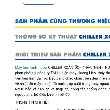
SẢN PHẨM CÙNG THƯƠNG HIỆ
THÔNG SỐ KỸ THUẬT
CHILLER X
GIỚI THIỆU SẢN PHẨM
CHILLER 
Máy làm lạnh nước
CHILLER XOẮN ỐC- 4 ĐẦU NÉN - NƯỚ
phân phối tại công ty TNHH điện máy Hoàng Liên, máy đư
tiên tiến hiện đại. với kiểu dáng chắc chắn , bền đẹp .Trên
về nhiệt độ máy , nhiệt độ nước , áp suất trong máy. ngoà
Rơ le bảo vệ cao áp và thấp áp, công tắc chống đông, r
ngược pha, bộ điều khiển nhiệt độ.
THÔNG TIN CHI TIẾT