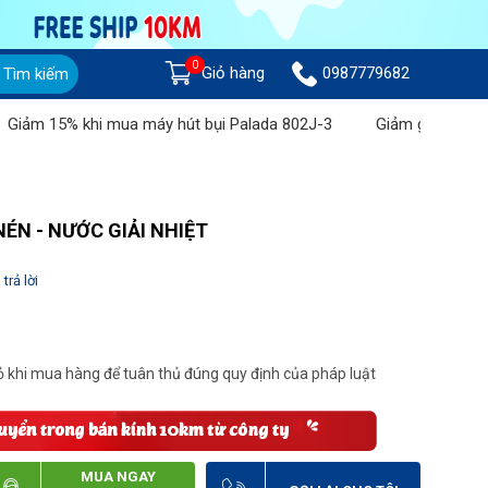
0
Giỏ hàng
0987779682
Tìm kiếm
 15% khi mua máy hút bụi Palada 802J-3
Giảm giá lên đến 1 tr
NÉN - NƯỚC GIẢI NHIỆT
trả lời
 khi mua hàng để tuân thủ đúng quy định của pháp luật
MUA NGAY