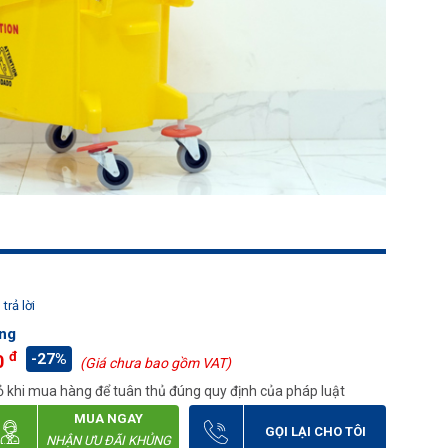
trả lời
ng
đ
-27%
0
(Giá chưa bao gồm VAT)
 khi mua hàng để tuân thủ đúng quy định của pháp luật
MUA NGAY
GỌI LẠI CHO TÔI
NHẬN ƯU ĐÃI KHỦNG