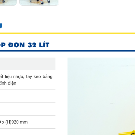
U
P ĐƠN 32 LÍT
t liệu nhựa, tay kéo bằng
tĩnh điện
0 x (H)920 mm