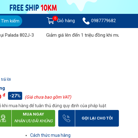
0
Giỏ hàng
0987779682
Tìm kiếm
a 802J-3
Giảm giá lên đến 1 triệu đồng khi mua Máy chà sàn li
trả lời
ng
đ
-27%
0
(Giá chưa bao gồm VAT)
 khi mua hàng để tuân thủ đúng quy định của pháp luật
MUA NGAY
GỌI LẠI CHO TÔI
NHẬN ƯU ĐÃI KHỦNG
Cách thức mua hàng