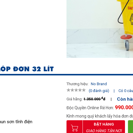
MÓP ĐƠN 32 LÍT
Thương hiệu:
No Brand
|
Có 0 câu 
(0 đánh giá)
đ
Còn hà
Giá hãng:
1.350.000
đ
|
990.00
Độc Quyền Online Rẻ Hơn:
Kính mong quý khách lấy hóa đơn đỏ
hun sơn tĩnh điện
ĐẶT HÀNG
GIAO HÀNG TẬN NƠI