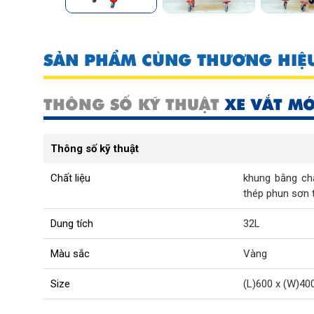
SẢN PHẨM CÙNG THƯƠNG HIỆ
THÔNG SỐ KỸ THUẬT
XE VẮT MÓ
Thông số kỹ thuật
Chất liệu
khung bằng chấ
thép phun sơn 
Dung tích
32L
Màu sắc
Vàng
Size
(L)600 x (W)40