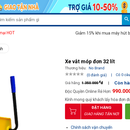
Giảm 15% khi mua máy hút bụi Palad
mại HOT
nh
Xe vắt móp đơn 32 lít
Thương hiệu:
No Brand
|
Có 0 câu 
(0 đánh giá)
đ
Còn hà
Giá hãng:
1.350.000
đ
|
990.00
Độc Quyền Online Rẻ Hơn:
Kính mong quý khách lấy hóa đơn đỏ
ĐẶT HÀNG
GIAO HÀNG TẬN NƠI
Chính sách vận chuyển