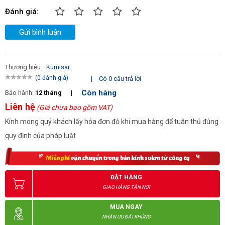
Đánh giá:
Gửi bình luận
Thương hiệu:
Kumisai
(0 đánh giá)
|
Có 0 câu trả lời
Còn hàng
Bảo hành:
12 tháng
|
Liên hệ
(Giá chưa bao gồm VAT)
Kính mong quý khách lấy hóa đơn đỏ khi mua hàng để tuân thủ đúng
quy định của pháp luật
ĐẶT HÀNG
GIAO HÀNG TẬN NƠI
MUA NGAY
NHẬN ƯU ĐÃI KHỦNG