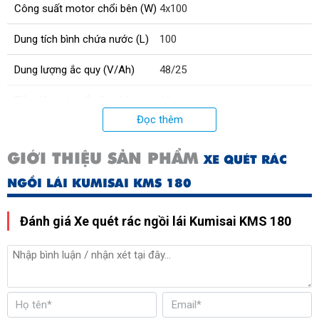
Công suất motor chổi bên (W)
4x100
Dung tích bình chứa nước (L)
100
Dung lượng ắc quy (V/Ah)
48/25
Tốc độ di chuyển (km/h)
12
Đọc thêm
Độ rộng quét chổi chính (mm)
800
GIỚI THIỆU SẢN PHẨM
XE QUÉT RÁC
Số lượng chổi bên
4
NGỒI LÁI KUMISAI KMS 180
Xuất xứ
Chính hãng
Đánh giá Xe quét rác ngồi lái Kumisai KMS 180
Kích thước máy (mm)
2300 x 2000 x 2100
Phụ kiện
Ắc quy (8v) × 6; Bộ sạc; Chổi
bên × 4; Chổi lăn
Kích thước đóng gói (mm)
2450 x 1600 x 2290