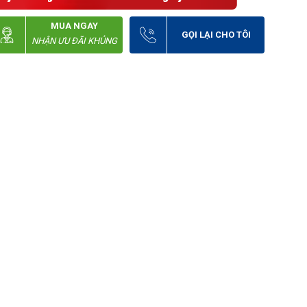
MUA NGAY
GỌI LẠI CHO TÔI
NHẬN ƯU ĐÃI KHỦNG