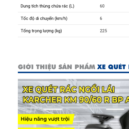
Dung tích thùng chứa rác (L)
60
Tốc độ di chuyển (km/h)
6
Tổng trọng lượng (kg)
225
GIỚI THIỆU SẢN PHẨM
XE QUÉT