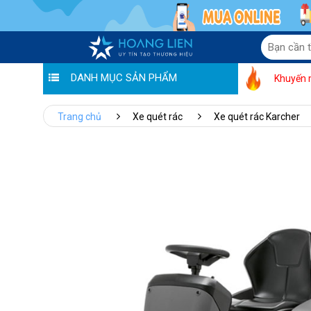
DANH MỤC SẢN PHẨM
Khuyến 
Trang chủ
Xe quét rác
Xe quét rác Karcher