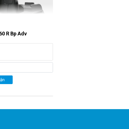
/60 R Bp Adv
uận