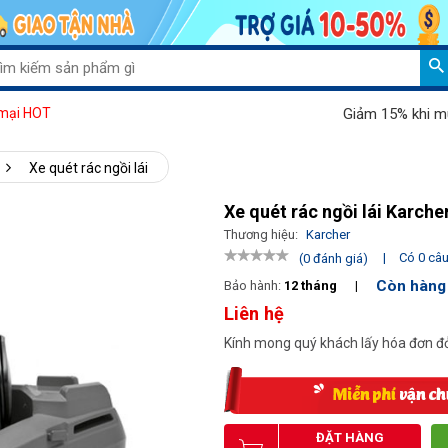
Giảm 15% khi mua máy hú
mại HOT
Xe quét rác ngồi lái
Xe quét rác ngồi lái Karch
Thương hiệu:
Karcher
|
Có 0 câu 
(0 đánh giá)
Còn hàng
Bảo hành:
12 tháng
|
Liên hệ
Kính mong quý khách lấy hóa đơn đỏ
ĐẶT HÀNG