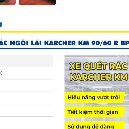
U
ÁC NGỒI LÁI KARCHER KM 90/60 R B
60