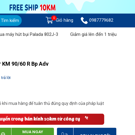
0
Giỏ hàng
0987779682
Tìm kiếm
t bụi Palada 802J-3
Giảm giá lên đến 1 triệu đồng khi mua Má
er KM 90/60 R Bp Adv
trả lời
 khi mua hàng để tuân thủ đúng quy định của pháp luật
MUA NGAY