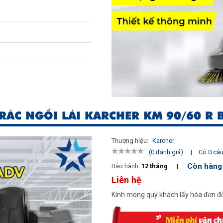
 RÁC NGỒI LÁI KARCHER KM 90/60 R 
Thương hiệu:
Karcher
|
Có 0 câu 
(0 đánh giá)
Còn hàng
Bảo hành:
12 tháng
|
Liên hệ
Kính mong quý khách lấy hóa đơn đỏ