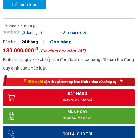
Gửi bình luận
Thương hiệu:
DQC
(0 đánh giá)
|
Có 0 câu trả lời
Còn hàng
Bảo hành:
24 tháng
|
đ
130.000.000
(Giá chưa bao gồm VAT)
Kính mong quý khách lấy hóa đơn đỏ khi mua hàng để tuân thủ đúng
quy định của pháp luật
ĐẶT HÀNG
GIAO HÀNG TẬN NƠI
MUA NGAY
NHẬN ƯU ĐÃI KHỦNG
GỌI LẠI CHO TÔI