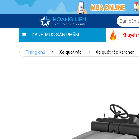
DANH MỤC SẢN PHẨM
Khuyến 
Trang chủ
Xe quét rác
Xe quét rác Karcher