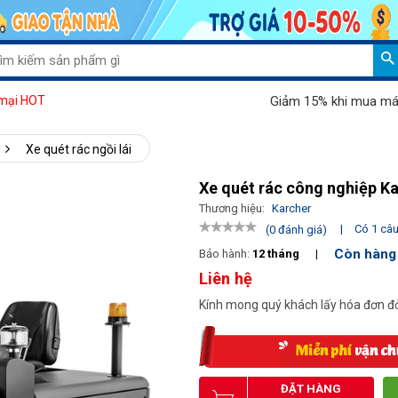
Giảm 15% khi mua máy hút bụi
mại HOT
Xe quét rác ngồi lái
Xe quét rác công nghiệp K
Thương hiệu:
Karcher
|
Có 1 câu 
(0 đánh giá)
Còn hàng
Bảo hành:
12 tháng
|
Liên hệ
Kính mong quý khách lấy hóa đơn đỏ
ĐẶT HÀNG