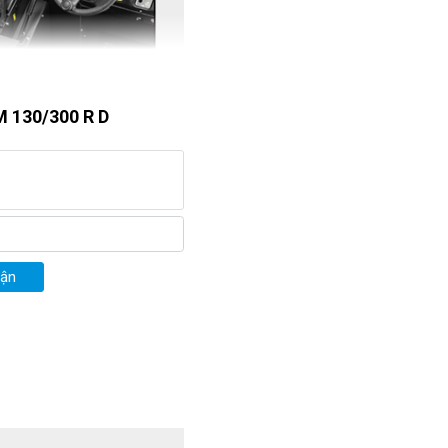
M 130/300 R D
uận