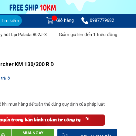
0
Giỏ hàng
0987779682
Tìm kiếm
 Palada 802J-3
Giảm giá lên đến 1 triệu đồng khi mua Máy chà s
archer KM 130/300 R D
trả lời
 khi mua hàng để tuân thủ đúng quy định của pháp luật
MUA NGAY