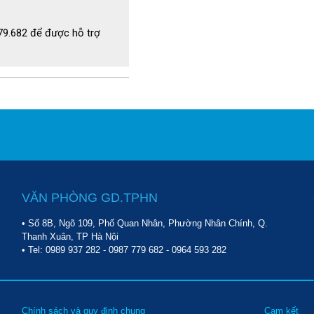
779.682 để được hỗ trợ
VĂN PHÒNG GD.TPHN
• Số 8B, Ngõ 109, Phố Quan Nhân, Phường Nhân Chính, Q.
Thanh Xuân, TP Hà Nội
• Tel:
0989 937 282
-
0987 779 682
-
0964 593 282
Chính sách và quy định chung
Cam kết