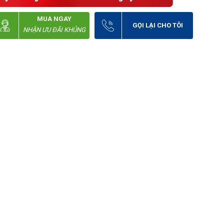
MUA NGAY
GỌI LẠI CHO TÔI
NHẬN ƯU ĐÃI KHỦNG