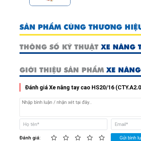
SẢN PHẨM CÙNG THƯƠNG HIỆ
THÔNG SỐ KỸ THUẬT
XE NÂNG T
GIỚI THIỆU SẢN PHẨM
XE NÂNG 
Đánh giá Xe nâng tay cao HS20/16 (CTY.A2.0
Đánh giá:
Gửi bình l