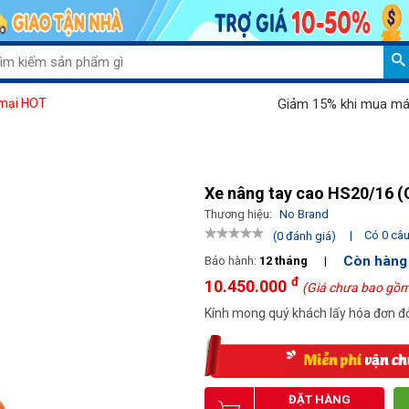
Giảm 15% khi mua máy hút
mại HOT
Xe nâng tay cao HS20/16 (
Thương hiệu:
No Brand
|
Có 0 câu 
(0 đánh giá)
Còn hàng
Bảo hành:
12 tháng
|
đ
10.450.000
(Giá chưa bao gồm
Kính mong quý khách lấy hóa đơn đỏ
ĐẶT HÀNG