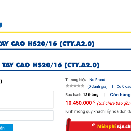
U
AY CAO HS20/16 (CTY.A2.0)
TAY CAO HS20/16 (CTY.A2.0)
Thương hiệu:
No Brand
)
|
Có 0 câu 
(0 đánh giá)
Còn hàng
Bảo hành:
12 tháng
|
đ
10.450.000
(Giá chưa bao gồm
Kính mong quý khách lấy hóa đơn đỏ
uận