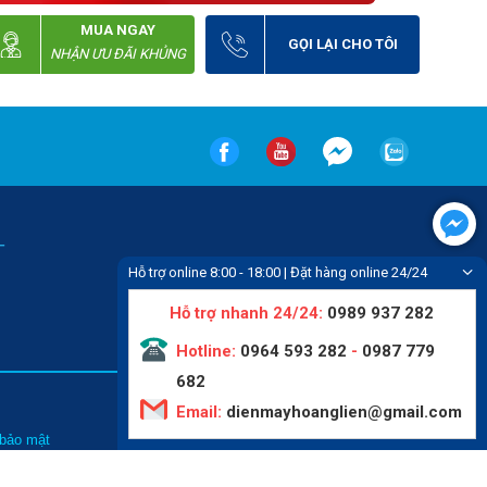
MUA NGAY
GỌI LẠI CHO TÔI
NHẬN ƯU ĐÃI KHỦNG
-
Hỗ trợ online 8:00 - 18:00 | Đặt hàng online 24/24
Hỗ trợ nhanh 24/24:
0989 937 282
Hotline:
0964 593 282
-
0987 779
682
Email:
dienmayhoanglien@gmail.com
Tin tức
 bảo mật
Liên hệ
hức mua hàng
Video
thanh toán
Giới thiệu