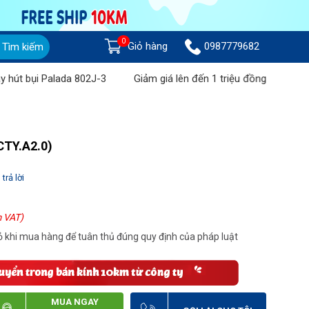
0
Giỏ hàng
0987779682
Tìm kiếm
 bụi Palada 802J-3
Giảm giá lên đến 1 triệu đồng khi mua Máy
CTY.A2.0)
trả lời
 VAT)
 khi mua hàng để tuân thủ đúng quy định của pháp luật
MUA NGAY