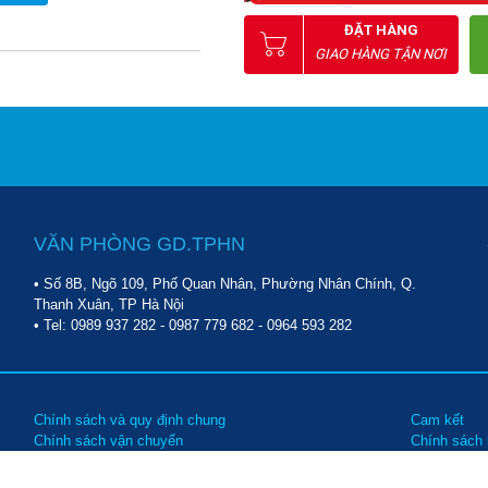
ĐẶT HÀNG
GIAO HÀNG TẬN NƠI
VĂN PHÒNG GD.TPHN
• Số 8B, Ngõ 109, Phố Quan Nhân, Phường Nhân Chính, Q.
Thanh Xuân, TP Hà Nội
• Tel:
0989 937 282
-
0987 779 682
-
0964 593 282
Chính sách và quy định chung
Cam kết
Chính sách vận chuyển
Chính sách
Chính sách bảo trì, bảo hành
Các hình t
Chính sách đổi trả hàng
Hướng dẫn 