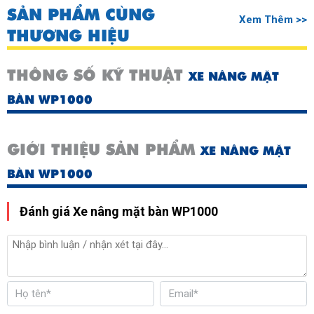
SẢN PHẨM CÙNG
Xem Thêm >>
THƯƠNG HIỆU
THÔNG SỐ KỸ THUẬT
XE NÂNG MẶT
BÀN WP1000
GIỚI THIỆU SẢN PHẨM
XE NÂNG MẶT
BÀN WP1000
Đánh giá Xe nâng mặt bàn WP1000