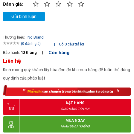
Đánh giá:
Gửi bình luận
Thương hiệu:
No Brand
(0 đánh giá)
|
Có 0 câu trả lời
Còn hàng
Bảo hành:
12 tháng
|
Liên hệ
Kính mong quý khách lấy hóa đơn đỏ khi mua hàng để tuân thủ đúng
quy định của pháp luật
ĐẶT HÀNG
GIAO HÀNG TẬN NƠI
MUA NGAY
NHẬN ƯU ĐÃI KHỦNG