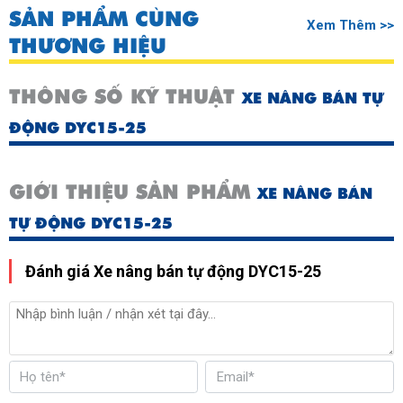
SẢN PHẨM CÙNG
Xem Thêm >>
THƯƠNG HIỆU
THÔNG SỐ KỸ THUẬT
XE NÂNG BÁN TỰ
ĐỘNG DYC15-25
GIỚI THIỆU SẢN PHẨM
XE NÂNG BÁN
TỰ ĐỘNG DYC15-25
Đánh giá Xe nâng bán tự động DYC15-25