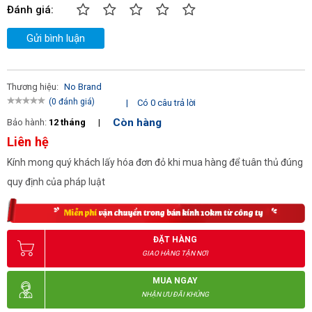
Đánh giá:
Gửi bình luận
Thương hiệu:
No Brand
(0 đánh giá)
|
Có 0 câu trả lời
Còn hàng
Bảo hành:
12 tháng
|
Liên hệ
Kính mong quý khách lấy hóa đơn đỏ khi mua hàng để tuân thủ đúng
quy định của pháp luật
ĐẶT HÀNG
GIAO HÀNG TẬN NƠI
MUA NGAY
NHẬN ƯU ĐÃI KHỦNG