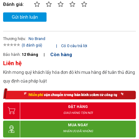
Đánh giá:
Gửi bình luận
Thương hiệu:
No Brand
(0 đánh giá)
|
Có 0 câu trả lời
Còn hàng
Bảo hành:
12 tháng
|
Liên hệ
Kính mong quý khách lấy hóa đơn đỏ khi mua hàng để tuân thủ đúng
quy định của pháp luật
ĐẶT HÀNG
GIAO HÀNG TẬN NƠI
MUA NGAY
NHẬN ƯU ĐÃI KHỦNG