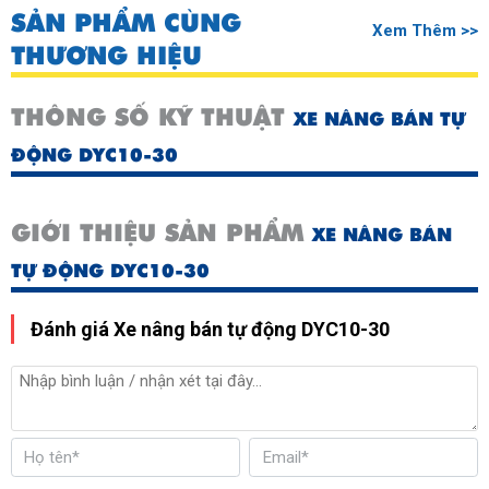
SẢN PHẨM CÙNG
Xem Thêm >>
THƯƠNG HIỆU
THÔNG SỐ KỸ THUẬT
XE NÂNG BÁN TỰ
ĐỘNG DYC10-30
GIỚI THIỆU SẢN PHẨM
XE NÂNG BÁN
TỰ ĐỘNG DYC10-30
Đánh giá Xe nâng bán tự động DYC10-30