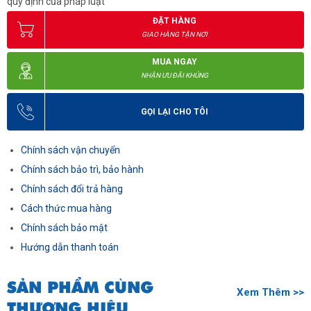
quy định của pháp luật
ĐẶT HÀNG
GIAO HÀNG TẬN NƠI
MUA NGAY
NHẬN ƯU ĐÃI KHỦNG
GỌI LẠI CHO TÔI
Chính sách vận chuyển
Chính sách bảo trì, bảo hành
Chính sách đổi trả hàng
Cách thức mua hàng
Chính sách bảo mật
Hướng dẫn thanh toán
SẢN PHẨM CÙNG
Xem Thêm >>
THƯƠNG HIỆU