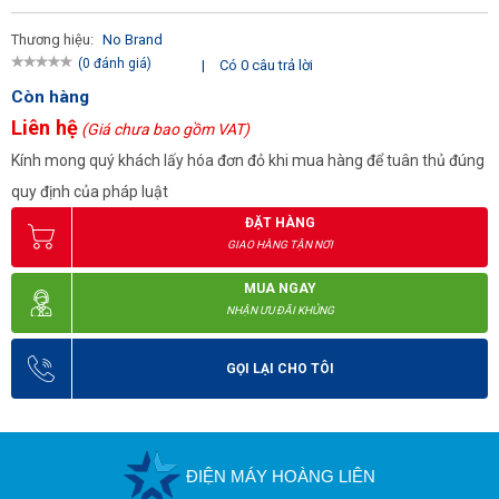
Thương hiệu:
No Brand
(0 đánh giá)
|
Có 0 câu trả lời
Còn hàng
Liên hệ
(Giá chưa bao gồm VAT)
Kính mong quý khách lấy hóa đơn đỏ khi mua hàng để tuân thủ đúng
quy định của pháp luật
ĐẶT HÀNG
GIAO HÀNG TẬN NƠI
MUA NGAY
NHẬN ƯU ĐÃI KHỦNG
GỌI LẠI CHO TÔI
ĐIỆN MÁY HOÀNG LIÊN