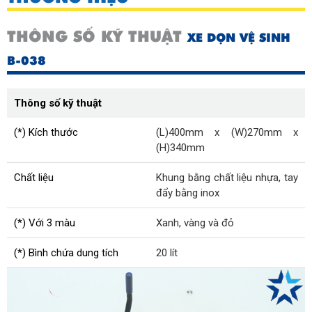
THÔNG SỐ KỸ THUẬT
XE DỌN VỆ SINH
B-038
Thông số kỹ thuật
(*) Kích thước
(L)400mm x (W)270mm x
(H)340mm
Chất liệu
Khung bằng chất liệu nhựa, tay
đẩy bằng inox
(*) Với 3 màu
Xanh, vàng và đỏ
(*) Bình chứa dung tích
20 lít