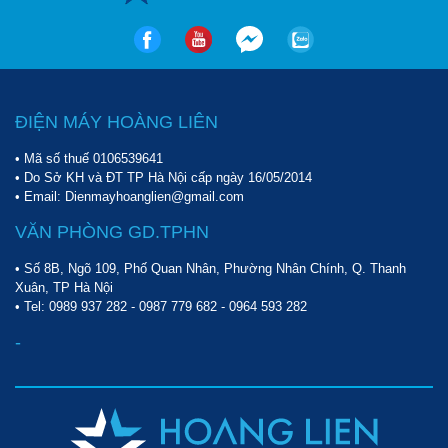
ĐIỆN MÁY HOÀNG LIÊN
• Mã số thuế 0106539641
• Do Sở KH và ĐT TP Hà Nội cấp ngày 16/05/2014
Một số hình ảnh của xe dọn vệ sinh B-038
• Email: Dienmayhoanglien@gmail.com
VĂN PHÒNG GD.TPHN
• Số 8B, Ngõ 109, Phố Quan Nhân, Phường Nhân Chính, Q. Thanh
Xuân, TP Hà Nội
• Tel:
0989 937 282
-
0987 779 682
-
0964 593 282
-