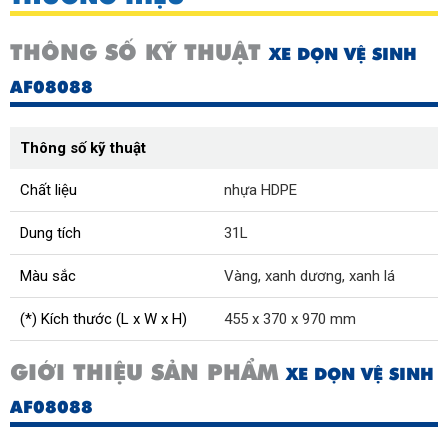
THÔNG SỐ KỸ THUẬT
XE DỌN VỆ SINH
AF08088
Thông số kỹ thuật
Chất liệu
nhựa HDPE
Dung tích
31L
Màu sắc
Vàng, xanh dương, xanh lá
(*) Kích thước (L x W x H)
455 x 370 x 970 mm
GIỚI THIỆU SẢN PHẨM
XE DỌN VỆ SINH
AF08088