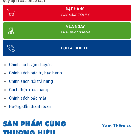
quy định của pháp luật
ĐẶT HÀNG
GIAO HÀNG TẬN NƠI
MUA NGAY
NHẬN ƯU ĐÃI KHỦNG
GỌI LẠI CHO TÔI
Chính sách vận chuyển
Chính sách bảo trì, bảo hành
Chính sách đổi trả hàng
Cách thức mua hàng
Chính sách bảo mật
Hướng dẫn thanh toán
SẢN PHẨM CÙNG
Xem Thêm >>
THƯƠNG HIỆU