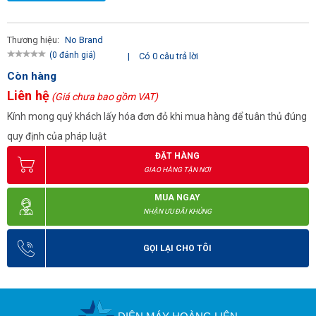
Thương hiệu:
No Brand
(0 đánh giá)
|
Có 0 câu trả lời
Còn hàng
Liên hệ
(Giá chưa bao gồm VAT)
Kính mong quý khách lấy hóa đơn đỏ khi mua hàng để tuân thủ đúng
quy định của pháp luật
ĐẶT HÀNG
GIAO HÀNG TẬN NƠI
MUA NGAY
NHẬN ƯU ĐÃI KHỦNG
GỌI LẠI CHO TÔI